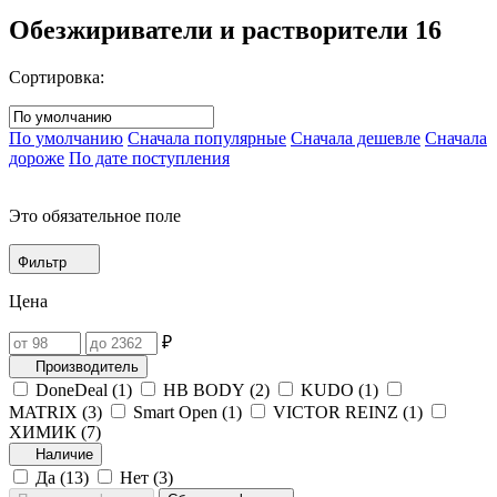
Обезжириватели и растворители
16
Сортировка:
По умолчанию
Сначала популярные
Сначала дешевле
Сначала
дороже
По дате поступления
Это обязательное поле
Фильтр
Цена
₽
Производитель
DoneDeal (
1
)
HB BODY (
2
)
KUDO (
1
)
MATRIX (
3
)
Smart Open (
1
)
VICTOR REINZ (
1
)
ХИМИК (
7
)
Наличие
Да (
13
)
Нет (
3
)