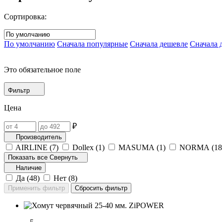
Сортировка:
По умолчанию
Сначала популярные
Сначала дешевле
Сначала 
Это обязательное поле
Фильтр
Цена
₽
Производитель
AIRLINE (
7
)
Dollex (
1
)
MASUMA (
1
)
NORMA (
18
Показать все
Свернуть
Наличие
Да (
48
)
Нет (
8
)