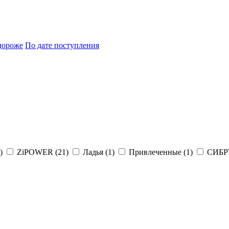
дороже
По дате поступления
)
ZiPOWER (
21
)
Ладья (
1
)
Привлеченные (
1
)
СИБР