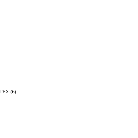
ТЕХ (
6
)