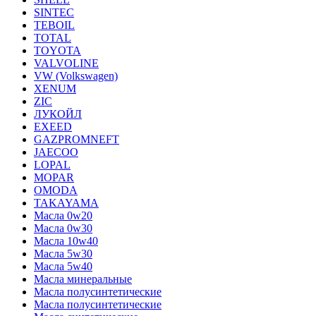
SINTEC
TEBOIL
TOTAL
TOYOTA
VALVOLINE
VW (Volkswagen)
XENUM
ZIC
ЛУКОЙЛ
EXEED
GAZPROMNEFT
JAECOO
LOPAL
MOPAR
OMODA
TAKAYAMA
Масла 0w20
Масла 0w30
Масла 10w40
Масла 5w30
Масла 5w40
Масла минеральные
Масла полусинтетические
Масла полусинтетические