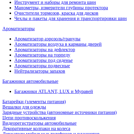
Инструмент и наборы для ремонта шин
Манометры, измерители глубины протектора
Очистители тормозов, краска для дисков
Чехлы и пакеты для хранения и транспортировки шин
Ароматизаторы
Ароматизатор аэрозоль/гранулы
Ароматизаторы воздуха в карманы дверей
Ароматизаторы на дефлектор
Ароматизаторы на торпеду
Ароматизаторы под сиденье
Ароматизаторы подвесные
Нейтрализаторы запахов
Багажники автомобильные
Багажники ATLANT, LUX и Муравей
Батарейки (элементы питания)
Вешалки для одежды
Зарядные устройства (автономные источники питания)
Цепи противоскольжения
Видеорегистраторы автомобильные
Декоративные колпаки на колеса
Держатели мобильных телефонов и планшетов