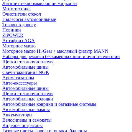
Летние стеклоомывающие жидкости
Мото техника
Очистители стекол
Пылесосы автомобильные
Товары в дорогу
Новинки
ZiPOWER
Антифриз AGA
Моторное масло
Моторное масло Hi-Gear + масляный фильтр MANN
Наборы для ремонта бескамерных шин и очистители шин
Щетки стеклоочистителя
Автомобильные шины
Свечи зажигания NGK
Ароматизаторы
Авто-аксессуары
Автомобильные шины
Щетки стеклоочистителя
Автомобильные колодки
Автомобильные коврики и багажные системы
Автомобильные лампы
Аккумуляторы
Велосипеды и самокаты
Видеорегистраторы
Газовые плиты, горелки, резаки, баллоны