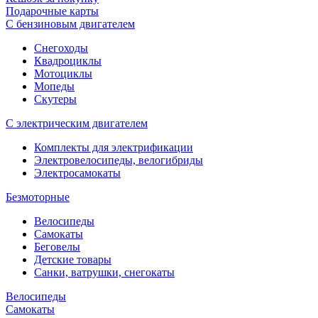
Подарочные карты
С бензиновым двигателем
Снегоходы
Квадроциклы
Мотоциклы
Мопеды
Скутеры
С электрическим двигателем
Комплекты для электрификации
Электровелосипеды, велогибриды
Электросамокаты
Безмоторные
Велосипеды
Самокаты
Беговелы
Детские товары
Санки, ватрушки, снегокаты
Велосипеды
Самокаты