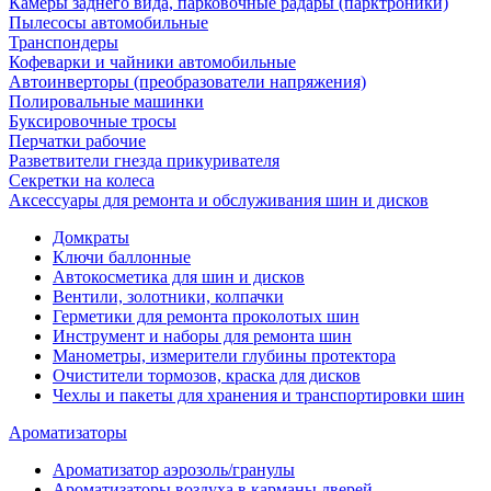
Камеры заднего вида, парковочные радары (парктроники)
Пылесосы автомобильные
Транспондеры
Кофеварки и чайники автомобильные
Автоинверторы (преобразователи напряжения)
Полировальные машинки
Буксировочные тросы
Перчатки рабочие
Разветвители гнезда прикуривателя
Секретки на колеса
Аксессуары для ремонта и обслуживания ‎шин и дисков
Домкраты
Ключи баллонные
Автокосметика для шин и дисков
Вентили, золотники, колпачки
Герметики для ремонта проколотых шин
Инструмент и наборы для ремонта шин
Манометры, измерители глубины протектора
Очистители тормозов, краска для дисков
Чехлы и пакеты для хранения и транспортировки шин
Ароматизаторы
Ароматизатор аэрозоль/гранулы
Ароматизаторы воздуха в карманы дверей