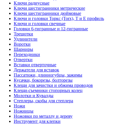
Ключи радиусные
Ключи шестигранники метрические
Ключи шестигранники дюймовые
Ключи и головки Торкс (Torx), Т и Е профиль
Ключи и головки свечные
Головки 6-тигранные и 12-тигранные
Трещотки
Удлинители
Воротки
Шарниры
Переходники
Отвертки
Вставки отверточные
Держатели для вставок
Пассатижи, длинногубцы, зажимы
Кусачки, бокорезы, болторезы
Клещи для зачистки и обжима проводов
Клещи-съемники стопорных колец
Молотки и Кувалды
Степлеры, скобы для степлера
Ножи
Ножницы
Ножовки по металлу и дереву
Инструмент для клепки