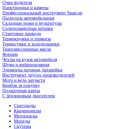
Очки водителя
Парктроники и камеры
Профессиональный инструмент Snap-on
Пылесосы автомобильные
Складные ножи и мультитулы
Солнцезащитные шторки
Стартовые провода
Термокружки и термосы
Термосумки и холодильники
Трансмиссионные масла
Фонари
Чехлы на кузов автомобиля
Шумо и виброизоляция
Элементы питания, батарейки
Инструмент других производителей
Мото и вело запчасти
Кешбэк за покупку
Подарочные карты
С бензиновым двигателем
Снегоходы
Квадроциклы
Мотоциклы
Мопеды
Скутеры