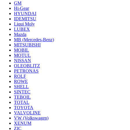
GM
Hi-Gear
HYUNDAI
IDEMITSU
Liqui Moly
LUBEX
Mazda
MB (Mercedes-Вenz)
MITSUBISHI
MOBIL
MOTUL
NISSAN
OLEOBLITZ
PETRONAS
ROLF
ROWE
SHELL
SINTEC
TEBOIL
TOTAL
TOYOTA
VALVOLINE
VW (Volkswagen)
XENUM
ZIC