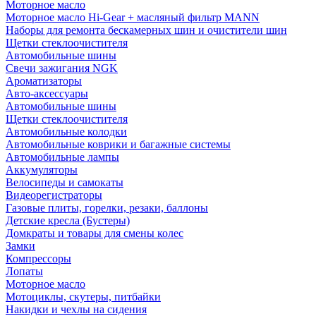
Моторное масло
Моторное масло Hi-Gear + масляный фильтр MANN
Наборы для ремонта бескамерных шин и очистители шин
Щетки стеклоочистителя
Автомобильные шины
Свечи зажигания NGK
Ароматизаторы
Авто-аксессуары
Автомобильные шины
Щетки стеклоочистителя
Автомобильные колодки
Автомобильные коврики и багажные системы
Автомобильные лампы
Аккумуляторы
Велосипеды и самокаты
Видеорегистраторы
Газовые плиты, горелки, резаки, баллоны
Детские кресла (Бустеры)
Домкраты и товары для смены колес
Замки
Компрессоры
Лопаты
Моторное масло
Мотоциклы, скутеры, питбайки
Накидки и чехлы на сидения