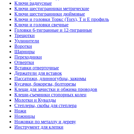
Ключи радиусные
Ключи шестигранники метрические
Ключи шестигранники дюймовые
Ключи и головки Торкс (Torx), Т и Е профиль
Ключи и головки свечные
Головки 6-тигранные и 12-тигранные
Трещотки
Удлинители
Воротки
Шарниры
Переходники
Отвертки
Вставки отверточные
Держатели для вставок
Пассатижи, длинногубцы, зажимы
Кусачки, бокорезы, болторезы
Клещи для зачистки и обжима проводов
Клещи-съемники стопорных колец
Молотки и Кувалды
Степлеры, скобы для степлера
Ножи
Ножницы
Ножовки по металлу и дереву
Инструмент для клепки