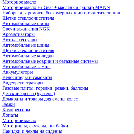
Моторное масло
Моторное масло Hi-Gear + масляный фильтр MANN
Наборы для ремонта бескамерных шин и очистители шин
Щетки стеклоочистителя
Автомобильные шины
Свечи зажигания NGK
Ароматизаторы
Авто-аксессуары
Автомобильные шины
Щетки стеклоочистителя
Автомобильные колодки
Автомобильные коврики и багажные системы
Автомобильные лампы
Аккумуляторы
Велосипеды и самокаты
Видеорегистраторы
Газовые плиты, горелки, резаки, баллоны
Детские кресла (Бустеры)
Домкраты и товары для смены колес
Замки
Компрессоры
Лопаты
Моторное масло
Мотоциклы, скутеры, питбайки
Накидки и чехлы на сидения