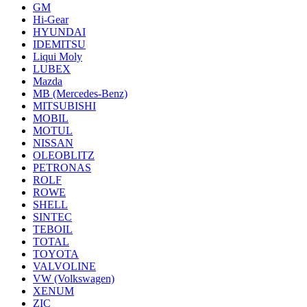
GM
Hi-Gear
HYUNDAI
IDEMITSU
Liqui Moly
LUBEX
Mazda
MB (Mercedes-Вenz)
MITSUBISHI
MOBIL
MOTUL
NISSAN
OLEOBLITZ
PETRONAS
ROLF
ROWE
SHELL
SINTEC
TEBOIL
TOTAL
TOYOTA
VALVOLINE
VW (Volkswagen)
XENUM
ZIC