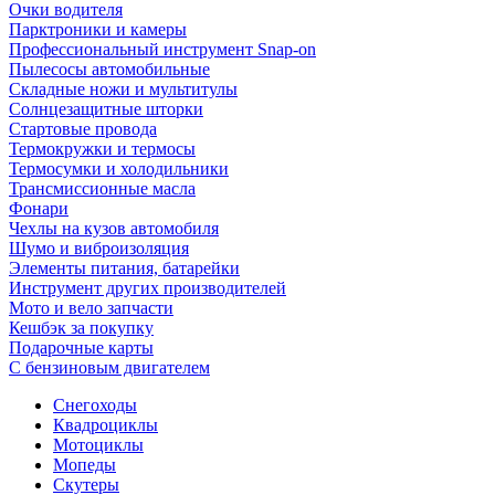
Очки водителя
Парктроники и камеры
Профессиональный инструмент Snap-on
Пылесосы автомобильные
Складные ножи и мультитулы
Солнцезащитные шторки
Стартовые провода
Термокружки и термосы
Термосумки и холодильники
Трансмиссионные масла
Фонари
Чехлы на кузов автомобиля
Шумо и виброизоляция
Элементы питания, батарейки
Инструмент других производителей
Мото и вело запчасти
Кешбэк за покупку
Подарочные карты
С бензиновым двигателем
Снегоходы
Квадроциклы
Мотоциклы
Мопеды
Скутеры