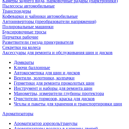
Камеры заднего вида, парковочные радары (парктроники)
Пылесосы автомобильные
Транспондеры
Кофеварки и чайники автомобильные
Автоинверторы (преобразователи напряжения)
Полировальные машинки
Буксировочные тросы
Перчатки рабочие
Разветвители гнезда прикуривателя
Секретки на колеса
Аксессуары для ремонта и обслуживания ‎шин и дисков
Домкраты
Ключи баллонные
Автокосметика для шин и дисков
Вентили, золотники, колпачки
Герметики для ремонта проколотых шин
Инструмент и наборы для ремонта шин
Манометры, измерители глубины протектора
Очистители тормозов, краска для дисков
Чехлы и пакеты для хранения и транспортировки шин
Ароматизаторы
Ароматизатор аэрозоль/гранулы
Ароматизаторы воздуха в карманы дверей