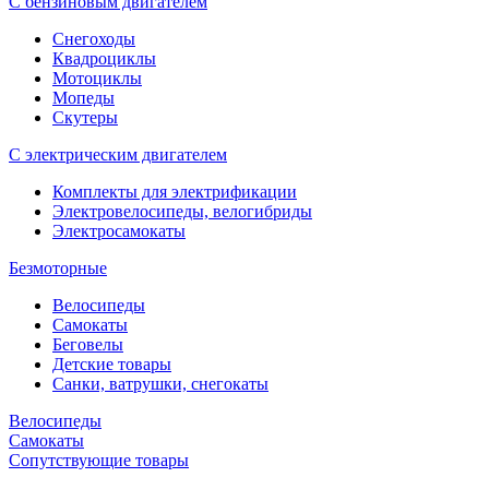
С бензиновым двигателем
Снегоходы
Квадроциклы
Мотоциклы
Мопеды
Скутеры
С электрическим двигателем
Комплекты для электрификации
Электровелосипеды, велогибриды
Электросамокаты
Безмоторные
Велосипеды
Самокаты
Беговелы
Детские товары
Санки, ватрушки, снегокаты
Велосипеды
Самокаты
Сопутствующие товары