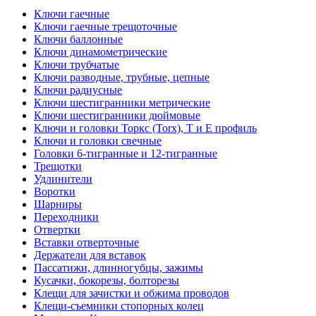
Ключи гаечные
Ключи гаечные трещоточные
Ключи баллонные
Ключи динамометрические
Ключи трубчатые
Ключи разводные, трубные, цепные
Ключи радиусные
Ключи шестигранники метрические
Ключи шестигранники дюймовые
Ключи и головки Торкс (Torx), Т и Е профиль
Ключи и головки свечные
Головки 6-тигранные и 12-тигранные
Трещотки
Удлинители
Воротки
Шарниры
Переходники
Отвертки
Вставки отверточные
Держатели для вставок
Пассатижи, длинногубцы, зажимы
Кусачки, бокорезы, болторезы
Клещи для зачистки и обжима проводов
Клещи-съемники стопорных колец