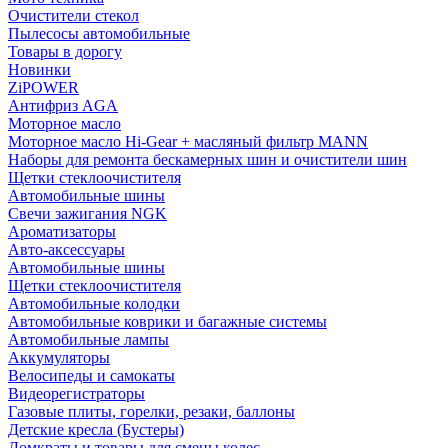
Очистители стекол
Пылесосы автомобильные
Товары в дорогу
Новинки
ZiPOWER
Антифриз AGA
Моторное масло
Моторное масло Hi-Gear + масляный фильтр MANN
Наборы для ремонта бескамерных шин и очистители шин
Щетки стеклоочистителя
Автомобильные шины
Свечи зажигания NGK
Ароматизаторы
Авто-аксессуары
Автомобильные шины
Щетки стеклоочистителя
Автомобильные колодки
Автомобильные коврики и багажные системы
Автомобильные лампы
Аккумуляторы
Велосипеды и самокаты
Видеорегистраторы
Газовые плиты, горелки, резаки, баллоны
Детские кресла (Бустеры)
Домкраты и товары для смены колес