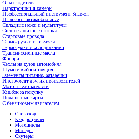
Очки водителя
Парктроники и камеры
Профессиональный инструмент Snap-on
Пылесосы автомобильные
Складные ножи и мультитулы
Солнцезащитные шторки
Стартовые провода
Термокружки и термосы
Термосумки и холодильники
Трансмиссионные масла
Фонари
Чехлы на кузов автомобиля
Шумо и виброизоляция
Элементы питания, батарейки
Инструмент других производителей
Мото и вело запчасти
Кешбэк за покупку
Подарочные карты
С бензиновым двигателем
Снегоходы
Квадроциклы
Мотоциклы
Мопеды
Скутеры