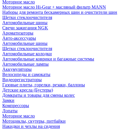
Моторное масло
Моторное масло Hi-Gear + масляный фильтр MANN
Наборы для ремонта бескамерных шин и очистители шин
Щетки стеклоочистителя
Автомобильные шины
Свечи зажигания NGK
Ароматизаторы
Авто-аксессуары
Автомобильные шины
Щетки стеклоочистителя
Автомобильные колодки
Автомобильные коврики и багажные системы
Автомобильные лампы
Аккумуляторы
Велосипеды и самокаты
Видеорегистраторы
Газовые плиты, горелки, резаки, баллоны
Детские кресла (Бустеры)
Домкраты и товары для смены колес
Замки
Компрессоры
Лопаты
Моторное масло
Мотоциклы, скутеры, питбайки
Накидки и чехлы на сидения