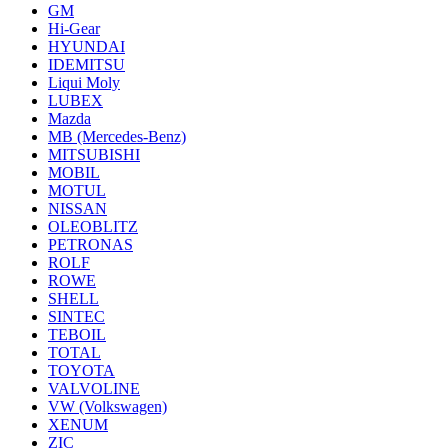
GM
Hi-Gear
HYUNDAI
IDEMITSU
Liqui Moly
LUBEX
Mazda
MB (Mercedes-Вenz)
MITSUBISHI
MOBIL
MOTUL
NISSAN
OLEOBLITZ
PETRONAS
ROLF
ROWE
SHELL
SINTEC
TEBOIL
TOTAL
TOYOTA
VALVOLINE
VW (Volkswagen)
XENUM
ZIC