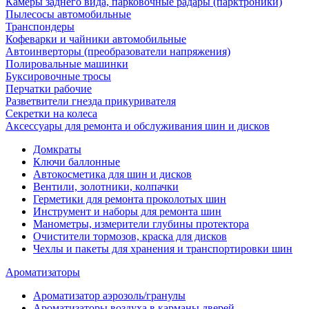
Камеры заднего вида, парковочные радары (парктроники)
Пылесосы автомобильные
Транспондеры
Кофеварки и чайники автомобильные
Автоинверторы (преобразователи напряжения)
Полировальные машинки
Буксировочные тросы
Перчатки рабочие
Разветвители гнезда прикуривателя
Секретки на колеса
Аксессуары для ремонта и обслуживания ‎шин и дисков
Домкраты
Ключи баллонные
Автокосметика для шин и дисков
Вентили, золотники, колпачки
Герметики для ремонта проколотых шин
Инструмент и наборы для ремонта шин
Манометры, измерители глубины протектора
Очистители тормозов, краска для дисков
Чехлы и пакеты для хранения и транспортировки шин
Ароматизаторы
Ароматизатор аэрозоль/гранулы
Ароматизаторы воздуха в карманы дверей