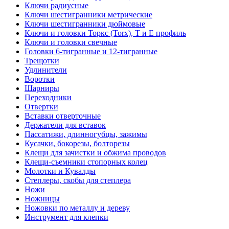
Ключи радиусные
Ключи шестигранники метрические
Ключи шестигранники дюймовые
Ключи и головки Торкс (Torx), Т и Е профиль
Ключи и головки свечные
Головки 6-тигранные и 12-тигранные
Трещотки
Удлинители
Воротки
Шарниры
Переходники
Отвертки
Вставки отверточные
Держатели для вставок
Пассатижи, длинногубцы, зажимы
Кусачки, бокорезы, болторезы
Клещи для зачистки и обжима проводов
Клещи-съемники стопорных колец
Молотки и Кувалды
Степлеры, скобы для степлера
Ножи
Ножницы
Ножовки по металлу и дереву
Инструмент для клепки