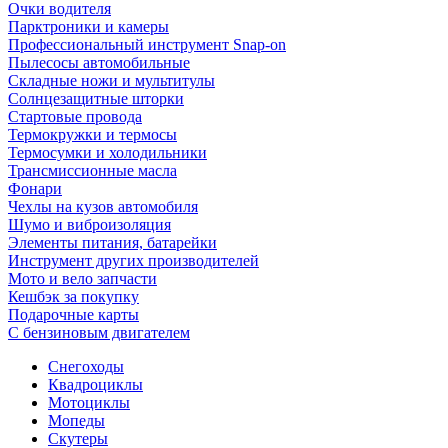
Очки водителя
Парктроники и камеры
Профессиональный инструмент Snap-on
Пылесосы автомобильные
Складные ножи и мультитулы
Солнцезащитные шторки
Стартовые провода
Термокружки и термосы
Термосумки и холодильники
Трансмиссионные масла
Фонари
Чехлы на кузов автомобиля
Шумо и виброизоляция
Элементы питания, батарейки
Инструмент других производителей
Мото и вело запчасти
Кешбэк за покупку
Подарочные карты
С бензиновым двигателем
Снегоходы
Квадроциклы
Мотоциклы
Мопеды
Скутеры