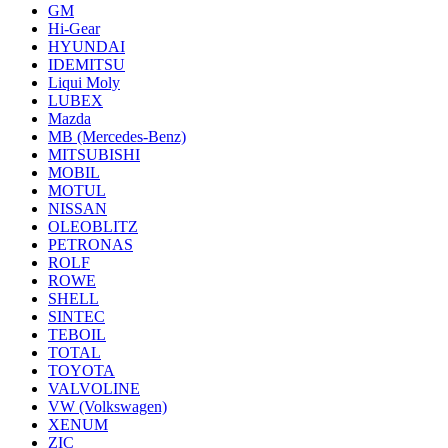
GM
Hi-Gear
HYUNDAI
IDEMITSU
Liqui Moly
LUBEX
Mazda
MB (Mercedes-Вenz)
MITSUBISHI
MOBIL
MOTUL
NISSAN
OLEOBLITZ
PETRONAS
ROLF
ROWE
SHELL
SINTEC
TEBOIL
TOTAL
TOYOTA
VALVOLINE
VW (Volkswagen)
XENUM
ZIC