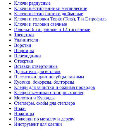
Ключи радиусные
Ключи шестигранники метрические
Ключи шестигранники дюймовые
Ключи и головки Торкс (Torx), Т и Е профиль
Ключи и головки свечные
Головки 6-тигранные и 12-тигранные
Трещотки
Удлинители
Воротки
Шарниры
Переходники
Отвертки
Вставки отверточные
Держатели для вставок
Пассатижи, длинногубцы, зажимы
Кусачки, бокорезы, болторезы
Клещи для зачистки и обжима проводов
Клещи-съемники стопорных колец
Молотки и Кувалды
Степлеры, скобы для степлера
Ножи
Ножницы
Ножовки по металлу и дереву
Инструмент для клепки