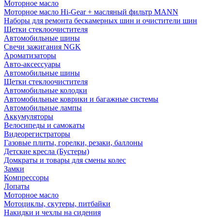
Моторное масло
Моторное масло Hi-Gear + масляный фильтр MANN
Наборы для ремонта бескамерных шин и очистители шин
Щетки стеклоочистителя
Автомобильные шины
Свечи зажигания NGK
Ароматизаторы
Авто-аксессуары
Автомобильные шины
Щетки стеклоочистителя
Автомобильные колодки
Автомобильные коврики и багажные системы
Автомобильные лампы
Аккумуляторы
Велосипеды и самокаты
Видеорегистраторы
Газовые плиты, горелки, резаки, баллоны
Детские кресла (Бустеры)
Домкраты и товары для смены колес
Замки
Компрессоры
Лопаты
Моторное масло
Мотоциклы, скутеры, питбайки
Накидки и чехлы на сидения