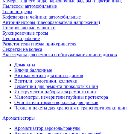
Камеры заднего вида, парковочные радары (парктроники)
Пылесосы автомобильные
Транспондеры
Кофеварки и чайники автомобильные
Автоинверторы (преобразователи напряжения)
Полировальные машинки
Буксировочные тросы
Перчатки рабочие
Разветвители гнезда прикуривателя
Секретки на колеса
Аксессуары для ремонта и обслуживания ‎шин и дисков
Домкраты
Ключи баллонные
Автокосметика для шин и дисков
Вентили, золотники, колпачки
Герметики для ремонта проколотых шин
Инструмент и наборы для ремонта шин
Манометры, измерители глубины протектора
Очистители тормозов, краска для дисков
Чехлы и пакеты для хранения и транспортировки шин
Ароматизаторы
Ароматизатор аэрозоль/гранулы
Ароматизаторы воздуха в карманы дверей