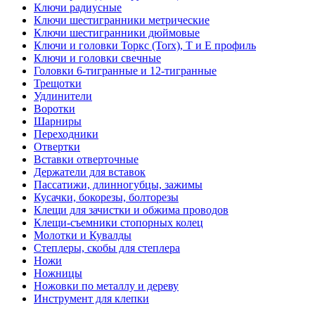
Ключи радиусные
Ключи шестигранники метрические
Ключи шестигранники дюймовые
Ключи и головки Торкс (Torx), Т и Е профиль
Ключи и головки свечные
Головки 6-тигранные и 12-тигранные
Трещотки
Удлинители
Воротки
Шарниры
Переходники
Отвертки
Вставки отверточные
Держатели для вставок
Пассатижи, длинногубцы, зажимы
Кусачки, бокорезы, болторезы
Клещи для зачистки и обжима проводов
Клещи-съемники стопорных колец
Молотки и Кувалды
Степлеры, скобы для степлера
Ножи
Ножницы
Ножовки по металлу и дереву
Инструмент для клепки