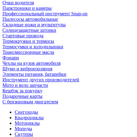
Очки водителя
Парктроники и камеры
Профессиональный инструмент Snap-on
Пылесосы автомобильные
Складные ножи и мультитулы
Солнцезащитные шторки
Стартовые провода
Термокружки и термосы
Термосумки и холодильники
Трансмиссионные масла
Фонари
Чехлы на кузов автомобиля
Шумо и виброизоляция
Элементы питания, батарейки
Инструмент других производителей
Мото и вело запчасти
Кешбэк за покупку
Подарочные карты
С бензиновым двигателем
Снегоходы
Квадроциклы
Мотоциклы
Мопеды
Скутеры