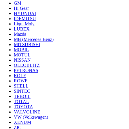
GM
Hi-Gear
HYUNDAI
IDEMITSU
Liqui Moly
LUBEX
Mazda
MB (Mercedes-Вenz)
MITSUBISHI
MOBIL
MOTUL
NISSAN
OLEOBLITZ
PETRONAS
ROLF
ROWE
SHELL
SINTEC
TEBOIL
TOTAL
TOYOTA
VALVOLINE
VW (Volkswagen)
XENUM
ZIC