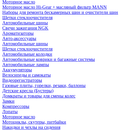
Моторное масло
Моторное масло Hi-Gear + масляный фильтр MANN
Наборы для ремонта бескамерных шин и очистители шин
Щетки стеклоочистителя
Автомобильные шины
Свечи зажигания NGK
Ароматизаторы
Авто-аксессуары
Автомобильные шины
Щетки стеклоочистителя
Автомобильные колодки
Автомобильные коврики и багажные системы
Автомобильные лампы
Аккумуляторы
Велосипеды и самокаты
Видеорегистраторы
Газовые плиты, горелки, резаки, баллоны
Детские кресла (Бустеры)
Домкраты и товары для смены колес
Замки
Компрессоры
Лопаты
Моторное масло
Мотоциклы, скутеры, питбайки
Накидки и чехлы на сидения