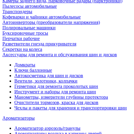
Камеры заднего вида, парковочные радары (парктроники)
Пылесосы автомобильные
Транспондеры
Кофеварки и чайники автомобильные
Автоинверторы (преобразователи напряжения)
Полировальные машинки
Буксировочные тросы
Перчатки рабочие
Разветвители гнезда прикуривателя
Секретки на колеса
Аксессуары для ремонта и обслуживания ‎шин и дисков
Домкраты
Ключи баллонные
Автокосметика для шин и дисков
Вентили, золотники, колпачки
Герметики для ремонта проколотых шин
Инструмент и наборы для ремонта шин
Манометры, измерители глубины протектора
Очистители тормозов, краска для дисков
Чехлы и пакеты для хранения и транспортировки шин
Ароматизаторы
Ароматизатор аэрозоль/гранулы
Ароматизаторы воздуха в карманы дверей