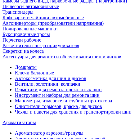
Камеры заднего вида, парковочные радары (парктроники)
Пылесосы автомобильные
Транспондеры
Кофеварки и чайники автомобильные
Автоинверторы (преобразователи напряжения)
Полировальные машинки
Буксировочные тросы
Перчатки рабочие
Разветвители гнезда прикуривателя
Секретки на колеса
Аксессуары для ремонта и обслуживания ‎шин и дисков
Домкраты
Ключи баллонные
Автокосметика для шин и дисков
Вентили, золотники, колпачки
Герметики для ремонта проколотых шин
Инструмент и наборы для ремонта шин
Манометры, измерители глубины протектора
Очистители тормозов, краска для дисков
Чехлы и пакеты для хранения и транспортировки шин
Ароматизаторы
Ароматизатор аэрозоль/гранулы
Ароматизаторы воздуха в карманы дверей