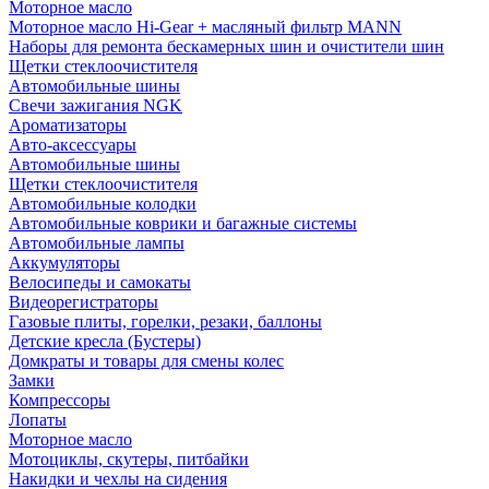
Моторное масло
Моторное масло Hi-Gear + масляный фильтр MANN
Наборы для ремонта бескамерных шин и очистители шин
Щетки стеклоочистителя
Автомобильные шины
Свечи зажигания NGK
Ароматизаторы
Авто-аксессуары
Автомобильные шины
Щетки стеклоочистителя
Автомобильные колодки
Автомобильные коврики и багажные системы
Автомобильные лампы
Аккумуляторы
Велосипеды и самокаты
Видеорегистраторы
Газовые плиты, горелки, резаки, баллоны
Детские кресла (Бустеры)
Домкраты и товары для смены колес
Замки
Компрессоры
Лопаты
Моторное масло
Мотоциклы, скутеры, питбайки
Накидки и чехлы на сидения