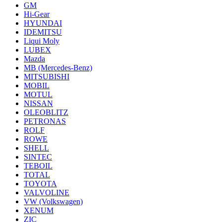
GM
Hi-Gear
HYUNDAI
IDEMITSU
Liqui Moly
LUBEX
Mazda
MB (Mercedes-Вenz)
MITSUBISHI
MOBIL
MOTUL
NISSAN
OLEOBLITZ
PETRONAS
ROLF
ROWE
SHELL
SINTEC
TEBOIL
TOTAL
TOYOTA
VALVOLINE
VW (Volkswagen)
XENUM
ZIC