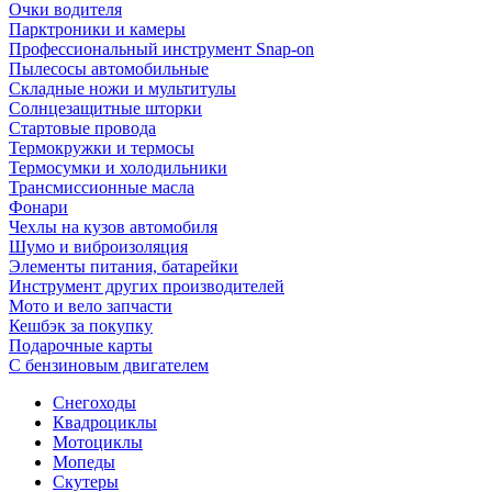
Очки водителя
Парктроники и камеры
Профессиональный инструмент Snap-on
Пылесосы автомобильные
Складные ножи и мультитулы
Солнцезащитные шторки
Стартовые провода
Термокружки и термосы
Термосумки и холодильники
Трансмиссионные масла
Фонари
Чехлы на кузов автомобиля
Шумо и виброизоляция
Элементы питания, батарейки
Инструмент других производителей
Мото и вело запчасти
Кешбэк за покупку
Подарочные карты
С бензиновым двигателем
Снегоходы
Квадроциклы
Мотоциклы
Мопеды
Скутеры