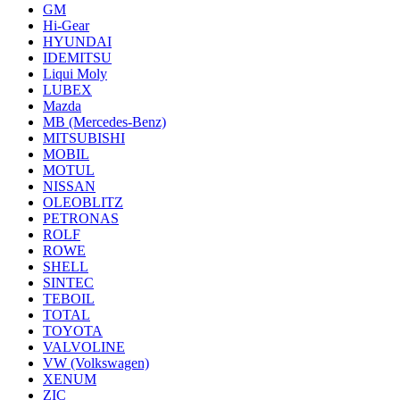
GM
Hi-Gear
HYUNDAI
IDEMITSU
Liqui Moly
LUBEX
Mazda
MB (Mercedes-Вenz)
MITSUBISHI
MOBIL
MOTUL
NISSAN
OLEOBLITZ
PETRONAS
ROLF
ROWE
SHELL
SINTEC
TEBOIL
TOTAL
TOYOTA
VALVOLINE
VW (Volkswagen)
XENUM
ZIC