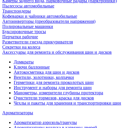
Камеры заднего вида, парковочные радары (парктроники)
Пылесосы автомобильные
Транспондеры
Кофеварки и чайники автомобильные
Автоинверторы (преобразователи напряжения)
Полировальные машинки
Буксировочные тросы
Перчатки рабочие
Разветвители гнезда прикуривателя
Секретки на колеса
Аксессуары для ремонта и обслуживания ‎шин и дисков
Домкраты
Ключи баллонные
Автокосметика для шин и дисков
Вентили, золотники, колпачки
Герметики для ремонта проколотых шин
Инструмент и наборы для ремонта шин
Манометры, измерители глубины протектора
Очистители тормозов, краска для дисков
Чехлы и пакеты для хранения и транспортировки шин
Ароматизаторы
Ароматизатор аэрозоль/гранулы
Ароматизаторы воздуха в карманы дверей