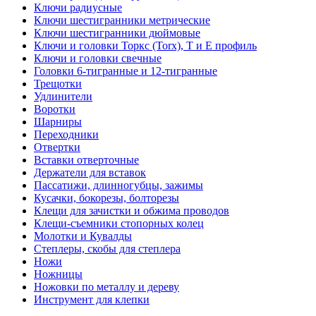
Ключи радиусные
Ключи шестигранники метрические
Ключи шестигранники дюймовые
Ключи и головки Торкс (Torx), Т и Е профиль
Ключи и головки свечные
Головки 6-тигранные и 12-тигранные
Трещотки
Удлинители
Воротки
Шарниры
Переходники
Отвертки
Вставки отверточные
Держатели для вставок
Пассатижи, длинногубцы, зажимы
Кусачки, бокорезы, болторезы
Клещи для зачистки и обжима проводов
Клещи-съемники стопорных колец
Молотки и Кувалды
Степлеры, скобы для степлера
Ножи
Ножницы
Ножовки по металлу и дереву
Инструмент для клепки