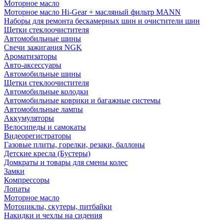
Моторное масло
Моторное масло Hi-Gear + масляный фильтр MANN
Наборы для ремонта бескамерных шин и очистители шин
Щетки стеклоочистителя
Автомобильные шины
Свечи зажигания NGK
Ароматизаторы
Авто-аксессуары
Автомобильные шины
Щетки стеклоочистителя
Автомобильные колодки
Автомобильные коврики и багажные системы
Автомобильные лампы
Аккумуляторы
Велосипеды и самокаты
Видеорегистраторы
Газовые плиты, горелки, резаки, баллоны
Детские кресла (Бустеры)
Домкраты и товары для смены колес
Замки
Компрессоры
Лопаты
Моторное масло
Мотоциклы, скутеры, питбайки
Накидки и чехлы на сидения