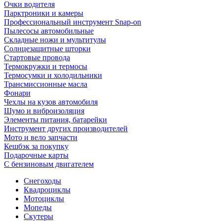
Очки водителя
Парктроники и камеры
Профессиональный инструмент Snap-on
Пылесосы автомобильные
Складные ножи и мультитулы
Солнцезащитные шторки
Стартовые провода
Термокружки и термосы
Термосумки и холодильники
Трансмиссионные масла
Фонари
Чехлы на кузов автомобиля
Шумо и виброизоляция
Элементы питания, батарейки
Инструмент других производителей
Мото и вело запчасти
Кешбэк за покупку
Подарочные карты
С бензиновым двигателем
Снегоходы
Квадроциклы
Мотоциклы
Мопеды
Скутеры