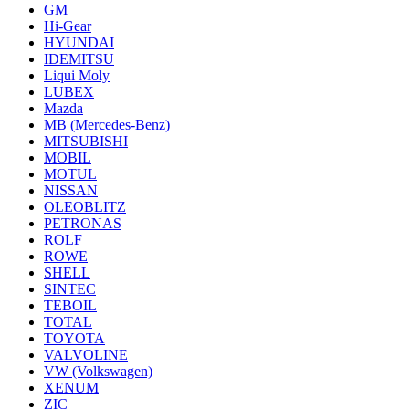
GM
Hi-Gear
HYUNDAI
IDEMITSU
Liqui Moly
LUBEX
Mazda
MB (Mercedes-Вenz)
MITSUBISHI
MOBIL
MOTUL
NISSAN
OLEOBLITZ
PETRONAS
ROLF
ROWE
SHELL
SINTEC
TEBOIL
TOTAL
TOYOTA
VALVOLINE
VW (Volkswagen)
XENUM
ZIC