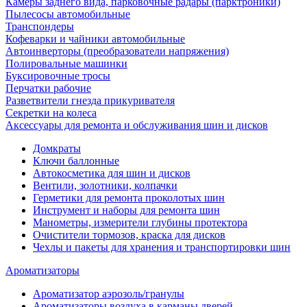
Камеры заднего вида, парковочные радары (парктроники)
Пылесосы автомобильные
Транспондеры
Кофеварки и чайники автомобильные
Автоинверторы (преобразователи напряжения)
Полировальные машинки
Буксировочные тросы
Перчатки рабочие
Разветвители гнезда прикуривателя
Секретки на колеса
Аксессуары для ремонта и обслуживания ‎шин и дисков
Домкраты
Ключи баллонные
Автокосметика для шин и дисков
Вентили, золотники, колпачки
Герметики для ремонта проколотых шин
Инструмент и наборы для ремонта шин
Манометры, измерители глубины протектора
Очистители тормозов, краска для дисков
Чехлы и пакеты для хранения и транспортировки шин
Ароматизаторы
Ароматизатор аэрозоль/гранулы
Ароматизаторы воздуха в карманы дверей