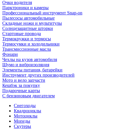
Очки водителя
Парктроники и камеры
Профессиональный инструмент Snap-on
Пылесосы автомобильные
Складные ножи и мультитулы
Солнцезащитные шторки
Стартовые провода
Термокружки и термосы
Термосумки и холодильники
Трансмиссионные масла
Фонари
Чехлы на кузов автомобиля
Шумо и виброизоляция
Элементы питания, батарейки
Инструмент других производителей
Мото и вело запчасти
Кешбэк за покупку
Подарочные карты
С бензиновым двигателем
Снегоходы
Квадроциклы
Мотоциклы
Мопеды
Скутеры