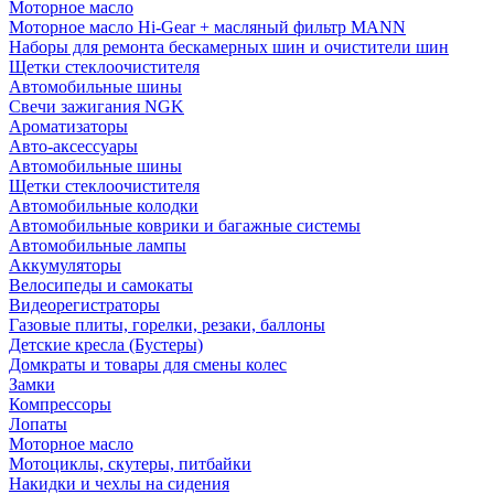
Моторное масло
Моторное масло Hi-Gear + масляный фильтр MANN
Наборы для ремонта бескамерных шин и очистители шин
Щетки стеклоочистителя
Автомобильные шины
Свечи зажигания NGK
Ароматизаторы
Авто-аксессуары
Автомобильные шины
Щетки стеклоочистителя
Автомобильные колодки
Автомобильные коврики и багажные системы
Автомобильные лампы
Аккумуляторы
Велосипеды и самокаты
Видеорегистраторы
Газовые плиты, горелки, резаки, баллоны
Детские кресла (Бустеры)
Домкраты и товары для смены колес
Замки
Компрессоры
Лопаты
Моторное масло
Мотоциклы, скутеры, питбайки
Накидки и чехлы на сидения