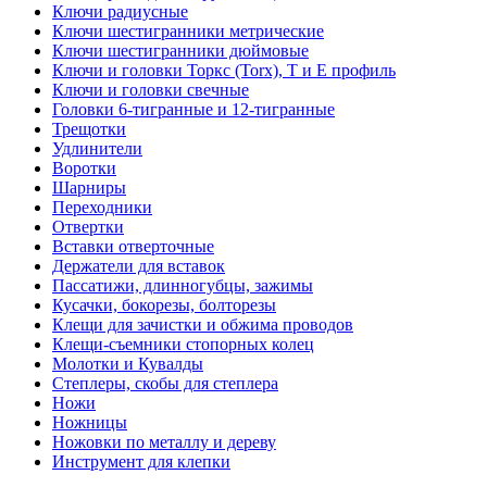
Ключи радиусные
Ключи шестигранники метрические
Ключи шестигранники дюймовые
Ключи и головки Торкс (Torx), Т и Е профиль
Ключи и головки свечные
Головки 6-тигранные и 12-тигранные
Трещотки
Удлинители
Воротки
Шарниры
Переходники
Отвертки
Вставки отверточные
Держатели для вставок
Пассатижи, длинногубцы, зажимы
Кусачки, бокорезы, болторезы
Клещи для зачистки и обжима проводов
Клещи-съемники стопорных колец
Молотки и Кувалды
Степлеры, скобы для степлера
Ножи
Ножницы
Ножовки по металлу и дереву
Инструмент для клепки