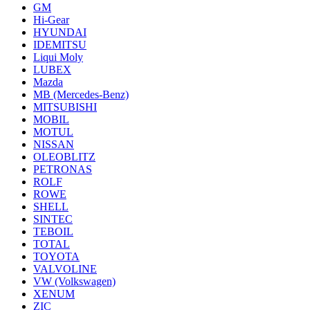
GM
Hi-Gear
HYUNDAI
IDEMITSU
Liqui Moly
LUBEX
Mazda
MB (Mercedes-Вenz)
MITSUBISHI
MOBIL
MOTUL
NISSAN
OLEOBLITZ
PETRONAS
ROLF
ROWE
SHELL
SINTEC
TEBOIL
TOTAL
TOYOTA
VALVOLINE
VW (Volkswagen)
XENUM
ZIC