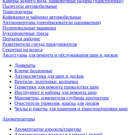
Камеры заднего вида, парковочные радары (парктроники)
Пылесосы автомобильные
Транспондеры
Кофеварки и чайники автомобильные
Автоинверторы (преобразователи напряжения)
Полировальные машинки
Буксировочные тросы
Перчатки рабочие
Разветвители гнезда прикуривателя
Секретки на колеса
Аксессуары для ремонта и обслуживания ‎шин и дисков
Домкраты
Ключи баллонные
Автокосметика для шин и дисков
Вентили, золотники, колпачки
Герметики для ремонта проколотых шин
Инструмент и наборы для ремонта шин
Манометры, измерители глубины протектора
Очистители тормозов, краска для дисков
Чехлы и пакеты для хранения и транспортировки шин
Ароматизаторы
Ароматизатор аэрозоль/гранулы
Ароматизаторы воздуха в карманы дверей