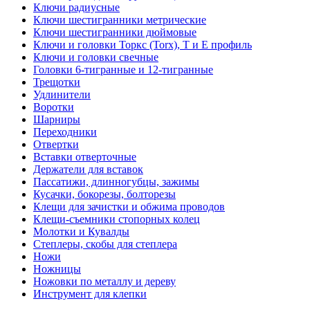
Ключи радиусные
Ключи шестигранники метрические
Ключи шестигранники дюймовые
Ключи и головки Торкс (Torx), Т и Е профиль
Ключи и головки свечные
Головки 6-тигранные и 12-тигранные
Трещотки
Удлинители
Воротки
Шарниры
Переходники
Отвертки
Вставки отверточные
Держатели для вставок
Пассатижи, длинногубцы, зажимы
Кусачки, бокорезы, болторезы
Клещи для зачистки и обжима проводов
Клещи-съемники стопорных колец
Молотки и Кувалды
Степлеры, скобы для степлера
Ножи
Ножницы
Ножовки по металлу и дереву
Инструмент для клепки