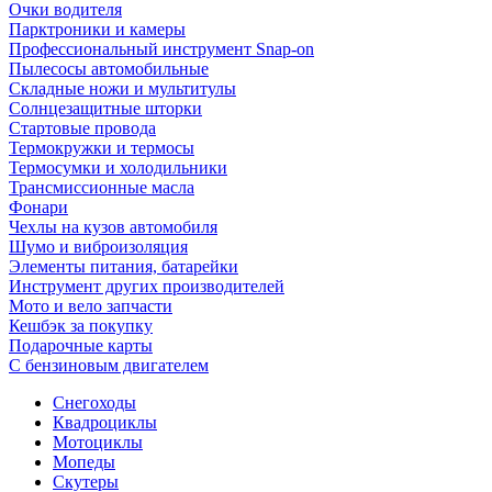
Очки водителя
Парктроники и камеры
Профессиональный инструмент Snap-on
Пылесосы автомобильные
Складные ножи и мультитулы
Солнцезащитные шторки
Стартовые провода
Термокружки и термосы
Термосумки и холодильники
Трансмиссионные масла
Фонари
Чехлы на кузов автомобиля
Шумо и виброизоляция
Элементы питания, батарейки
Инструмент других производителей
Мото и вело запчасти
Кешбэк за покупку
Подарочные карты
С бензиновым двигателем
Снегоходы
Квадроциклы
Мотоциклы
Мопеды
Скутеры