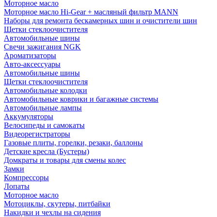
Моторное масло
Моторное масло Hi-Gear + масляный фильтр MANN
Наборы для ремонта бескамерных шин и очистители шин
Щетки стеклоочистителя
Автомобильные шины
Свечи зажигания NGK
Ароматизаторы
Авто-аксессуары
Автомобильные шины
Щетки стеклоочистителя
Автомобильные колодки
Автомобильные коврики и багажные системы
Автомобильные лампы
Аккумуляторы
Велосипеды и самокаты
Видеорегистраторы
Газовые плиты, горелки, резаки, баллоны
Детские кресла (Бустеры)
Домкраты и товары для смены колес
Замки
Компрессоры
Лопаты
Моторное масло
Мотоциклы, скутеры, питбайки
Накидки и чехлы на сидения