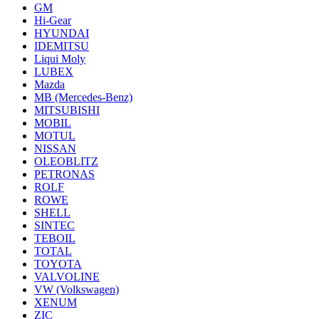
GM
Hi-Gear
HYUNDAI
IDEMITSU
Liqui Moly
LUBEX
Mazda
MB (Mercedes-Вenz)
MITSUBISHI
MOBIL
MOTUL
NISSAN
OLEOBLITZ
PETRONAS
ROLF
ROWE
SHELL
SINTEC
TEBOIL
TOTAL
TOYOTA
VALVOLINE
VW (Volkswagen)
XENUM
ZIC