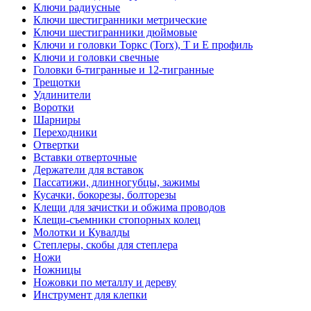
Ключи радиусные
Ключи шестигранники метрические
Ключи шестигранники дюймовые
Ключи и головки Торкс (Torx), Т и Е профиль
Ключи и головки свечные
Головки 6-тигранные и 12-тигранные
Трещотки
Удлинители
Воротки
Шарниры
Переходники
Отвертки
Вставки отверточные
Держатели для вставок
Пассатижи, длинногубцы, зажимы
Кусачки, бокорезы, болторезы
Клещи для зачистки и обжима проводов
Клещи-съемники стопорных колец
Молотки и Кувалды
Степлеры, скобы для степлера
Ножи
Ножницы
Ножовки по металлу и дереву
Инструмент для клепки