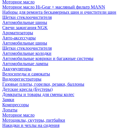
Моторное масло
Моторное масло Hi-Gear + масляный фильтр MANN
Наборы для ремонта бескамерных шин и очистители шин
Щетки стеклоочистителя
Автомобильные шины
Свечи зажигания NGK
Ароматизаторы
Авто-аксессуары
Автомобильные шины
Щетки стеклоочистителя
Автомобильные колодки
Автомобильные коврики и багажные системы
Автомобильные лампы
Аккумуляторы
Велосипеды и самокаты
Видеорегистраторы
Газовые плиты, горелки, резаки, баллоны
Детские кресла (Бустеры)
Домкраты и товары для смены колес
Замки
Компрессоры
Лопаты
Моторное масло
Мотоциклы, скутеры, питбайки
Накидки и чехлы на сидения