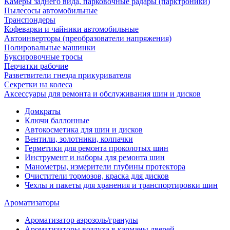
Камеры заднего вида, парковочные радары (парктроники)
Пылесосы автомобильные
Транспондеры
Кофеварки и чайники автомобильные
Автоинверторы (преобразователи напряжения)
Полировальные машинки
Буксировочные тросы
Перчатки рабочие
Разветвители гнезда прикуривателя
Секретки на колеса
Аксессуары для ремонта и обслуживания ‎шин и дисков
Домкраты
Ключи баллонные
Автокосметика для шин и дисков
Вентили, золотники, колпачки
Герметики для ремонта проколотых шин
Инструмент и наборы для ремонта шин
Манометры, измерители глубины протектора
Очистители тормозов, краска для дисков
Чехлы и пакеты для хранения и транспортировки шин
Ароматизаторы
Ароматизатор аэрозоль/гранулы
Ароматизаторы воздуха в карманы дверей