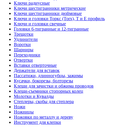
Ключи радиусные
Ключи шестигранники метрические
Ключи шестигранники дюймовые
Ключи и головки Торкс (Torx), Т и Е профиль
Ключи и головки свечные
Головки 6-тигранные и 12-тигранные
Трещотки
Удлинители
Воротки
Шарниры
Переходники
Отвертки
Вставки отверточные
Держатели для вставок
Пассатижи, длинногубцы, зажимы
Кусачки, бокорезы, болторезы
Клещи для зачистки и обжима проводов
Клещи-съемники стопорных колец
Молотки и Кувалды
Степлеры, скобы для степлера
Ножи
Ножницы
Ножовки по металлу и дереву
Инструмент для клепки