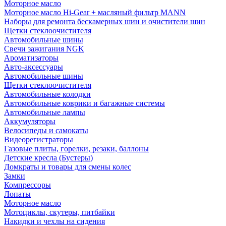
Моторное масло
Моторное масло Hi-Gear + масляный фильтр MANN
Наборы для ремонта бескамерных шин и очистители шин
Щетки стеклоочистителя
Автомобильные шины
Свечи зажигания NGK
Ароматизаторы
Авто-аксессуары
Автомобильные шины
Щетки стеклоочистителя
Автомобильные колодки
Автомобильные коврики и багажные системы
Автомобильные лампы
Аккумуляторы
Велосипеды и самокаты
Видеорегистраторы
Газовые плиты, горелки, резаки, баллоны
Детские кресла (Бустеры)
Домкраты и товары для смены колес
Замки
Компрессоры
Лопаты
Моторное масло
Мотоциклы, скутеры, питбайки
Накидки и чехлы на сидения