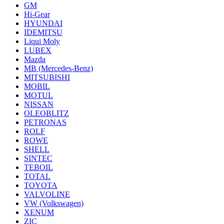
GM
Hi-Gear
HYUNDAI
IDEMITSU
Liqui Moly
LUBEX
Mazda
MB (Mercedes-Вenz)
MITSUBISHI
MOBIL
MOTUL
NISSAN
OLEOBLITZ
PETRONAS
ROLF
ROWE
SHELL
SINTEC
TEBOIL
TOTAL
TOYOTA
VALVOLINE
VW (Volkswagen)
XENUM
ZIC