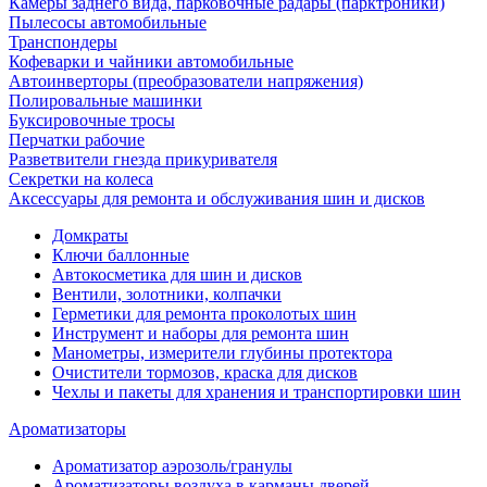
Камеры заднего вида, парковочные радары (парктроники)
Пылесосы автомобильные
Транспондеры
Кофеварки и чайники автомобильные
Автоинверторы (преобразователи напряжения)
Полировальные машинки
Буксировочные тросы
Перчатки рабочие
Разветвители гнезда прикуривателя
Секретки на колеса
Аксессуары для ремонта и обслуживания ‎шин и дисков
Домкраты
Ключи баллонные
Автокосметика для шин и дисков
Вентили, золотники, колпачки
Герметики для ремонта проколотых шин
Инструмент и наборы для ремонта шин
Манометры, измерители глубины протектора
Очистители тормозов, краска для дисков
Чехлы и пакеты для хранения и транспортировки шин
Ароматизаторы
Ароматизатор аэрозоль/гранулы
Ароматизаторы воздуха в карманы дверей