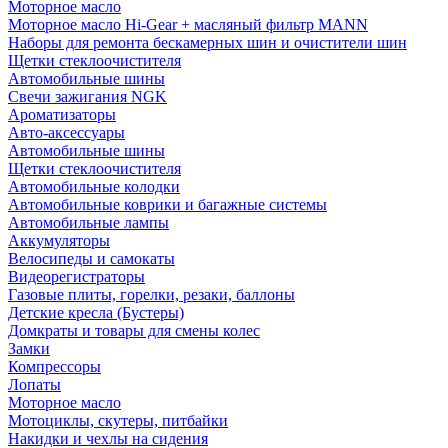
Моторное масло
Моторное масло Hi-Gear + масляный фильтр MANN
Наборы для ремонта бескамерных шин и очистители шин
Щетки стеклоочистителя
Автомобильные шины
Свечи зажигания NGK
Ароматизаторы
Авто-аксессуары
Автомобильные шины
Щетки стеклоочистителя
Автомобильные колодки
Автомобильные коврики и багажные системы
Автомобильные лампы
Аккумуляторы
Велосипеды и самокаты
Видеорегистраторы
Газовые плиты, горелки, резаки, баллоны
Детские кресла (Бустеры)
Домкраты и товары для смены колес
Замки
Компрессоры
Лопаты
Моторное масло
Мотоциклы, скутеры, питбайки
Накидки и чехлы на сидения