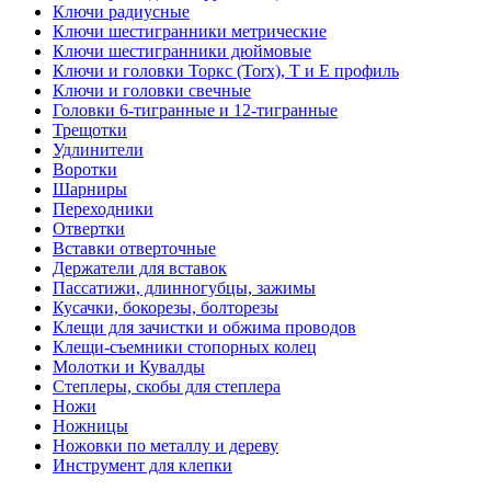
Ключи радиусные
Ключи шестигранники метрические
Ключи шестигранники дюймовые
Ключи и головки Торкс (Torx), Т и Е профиль
Ключи и головки свечные
Головки 6-тигранные и 12-тигранные
Трещотки
Удлинители
Воротки
Шарниры
Переходники
Отвертки
Вставки отверточные
Держатели для вставок
Пассатижи, длинногубцы, зажимы
Кусачки, бокорезы, болторезы
Клещи для зачистки и обжима проводов
Клещи-съемники стопорных колец
Молотки и Кувалды
Степлеры, скобы для степлера
Ножи
Ножницы
Ножовки по металлу и дереву
Инструмент для клепки