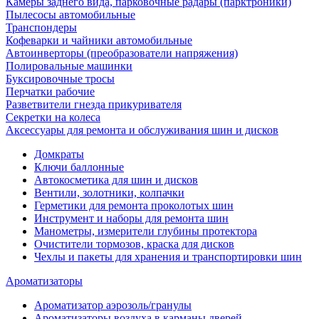
Камеры заднего вида, парковочные радары (парктроники)
Пылесосы автомобильные
Транспондеры
Кофеварки и чайники автомобильные
Автоинверторы (преобразователи напряжения)
Полировальные машинки
Буксировочные тросы
Перчатки рабочие
Разветвители гнезда прикуривателя
Секретки на колеса
Аксессуары для ремонта и обслуживания ‎шин и дисков
Домкраты
Ключи баллонные
Автокосметика для шин и дисков
Вентили, золотники, колпачки
Герметики для ремонта проколотых шин
Инструмент и наборы для ремонта шин
Манометры, измерители глубины протектора
Очистители тормозов, краска для дисков
Чехлы и пакеты для хранения и транспортировки шин
Ароматизаторы
Ароматизатор аэрозоль/гранулы
Ароматизаторы воздуха в карманы дверей