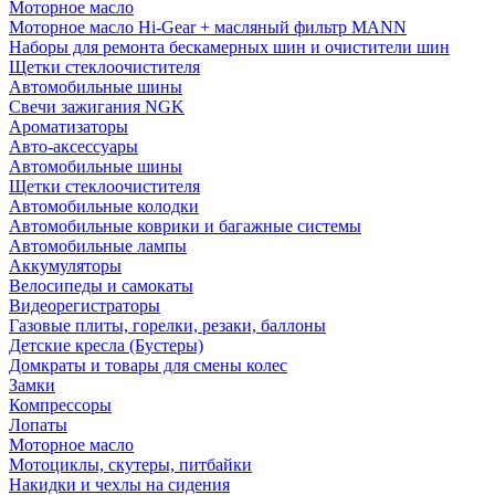
Моторное масло
Моторное масло Hi-Gear + масляный фильтр MANN
Наборы для ремонта бескамерных шин и очистители шин
Щетки стеклоочистителя
Автомобильные шины
Свечи зажигания NGK
Ароматизаторы
Авто-аксессуары
Автомобильные шины
Щетки стеклоочистителя
Автомобильные колодки
Автомобильные коврики и багажные системы
Автомобильные лампы
Аккумуляторы
Велосипеды и самокаты
Видеорегистраторы
Газовые плиты, горелки, резаки, баллоны
Детские кресла (Бустеры)
Домкраты и товары для смены колес
Замки
Компрессоры
Лопаты
Моторное масло
Мотоциклы, скутеры, питбайки
Накидки и чехлы на сидения