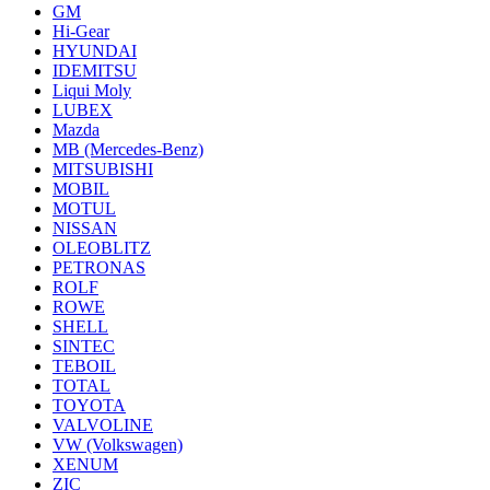
GM
Hi-Gear
HYUNDAI
IDEMITSU
Liqui Moly
LUBEX
Mazda
MB (Mercedes-Вenz)
MITSUBISHI
MOBIL
MOTUL
NISSAN
OLEOBLITZ
PETRONAS
ROLF
ROWE
SHELL
SINTEC
TEBOIL
TOTAL
TOYOTA
VALVOLINE
VW (Volkswagen)
XENUM
ZIC