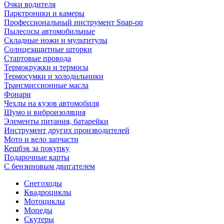
Очки водителя
Парктроники и камеры
Профессиональный инструмент Snap-on
Пылесосы автомобильные
Складные ножи и мультитулы
Солнцезащитные шторки
Стартовые провода
Термокружки и термосы
Термосумки и холодильники
Трансмиссионные масла
Фонари
Чехлы на кузов автомобиля
Шумо и виброизоляция
Элементы питания, батарейки
Инструмент других производителей
Мото и вело запчасти
Кешбэк за покупку
Подарочные карты
С бензиновым двигателем
Снегоходы
Квадроциклы
Мотоциклы
Мопеды
Скутеры