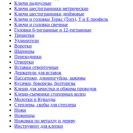
Ключи радиусные
Ключи шестигранники метрические
Ключи шестигранники дюймовые
Ключи и головки Торкс (Torx), Т и Е профиль
Ключи и головки свечные
Головки 6-тигранные и 12-тигранные
Трещотки
Удлинители
Воротки
Шарниры
Переходники
Отвертки
Вставки отверточные
Держатели для вставок
Пассатижи, длинногубцы, зажимы
Кусачки, бокорезы, болторезы
Клещи для зачистки и обжима проводов
Клещи-съемники стопорных колец
Молотки и Кувалды
Степлеры, скобы для степлера
Ножи
Ножницы
Ножовки по металлу и дереву
Инструмент для клепки