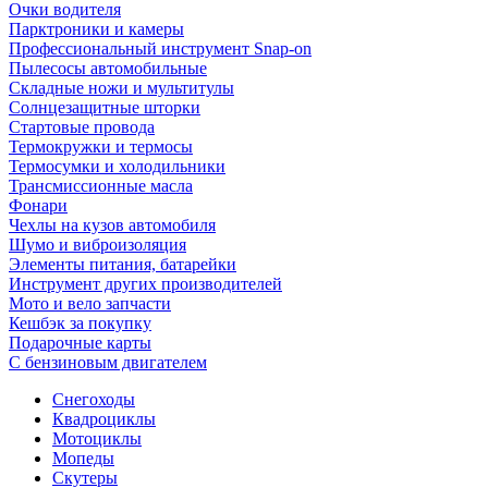
Очки водителя
Парктроники и камеры
Профессиональный инструмент Snap-on
Пылесосы автомобильные
Складные ножи и мультитулы
Солнцезащитные шторки
Стартовые провода
Термокружки и термосы
Термосумки и холодильники
Трансмиссионные масла
Фонари
Чехлы на кузов автомобиля
Шумо и виброизоляция
Элементы питания, батарейки
Инструмент других производителей
Мото и вело запчасти
Кешбэк за покупку
Подарочные карты
С бензиновым двигателем
Снегоходы
Квадроциклы
Мотоциклы
Мопеды
Скутеры