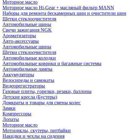
Моторное масло
Моторное масло Hi-Gear + масляный фильтр MANN
Наборы для ремонта бескамерных шин и очистители шин
Щетки стеклоочистителя
Автомобильные шины
Свечи зажигания NGK
Ароматизаторы
Авто-аксессуары
Автомобильные шины
Щетки стеклоочистителя
Автомобильные колодки
Автомобильные коврики и багажные системы
Автомобильные лампы
Аккумуляторы
Велосипеды и самокаты
Видеорегистраторы
Газовые плиты, горелки, резаки, баллоны
Детские кресла (Бустеры)
Домкраты и товары для смены колес
Замки
Компрессоры
Лопаты
Моторное масло
Мотоциклы, скутеры, питбайки
Накидки и чехлы на сидения