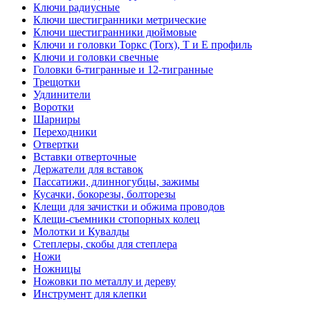
Ключи радиусные
Ключи шестигранники метрические
Ключи шестигранники дюймовые
Ключи и головки Торкс (Torx), Т и Е профиль
Ключи и головки свечные
Головки 6-тигранные и 12-тигранные
Трещотки
Удлинители
Воротки
Шарниры
Переходники
Отвертки
Вставки отверточные
Держатели для вставок
Пассатижи, длинногубцы, зажимы
Кусачки, бокорезы, болторезы
Клещи для зачистки и обжима проводов
Клещи-съемники стопорных колец
Молотки и Кувалды
Степлеры, скобы для степлера
Ножи
Ножницы
Ножовки по металлу и дереву
Инструмент для клепки