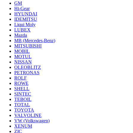
GM
Hi-Gear
HYUNDAI
IDEMITSU
Liqui Moly
LUBEX
Mazda
MB (Mercedes-Вenz)
MITSUBISHI
MOBIL
MOTUL
NISSAN
OLEOBLITZ
PETRONAS
ROLF
ROWE
SHELL
SINTEC
TEBOIL
TOTAL
TOYOTA
VALVOLINE
VW (Volkswagen)
XENUM
ZIC