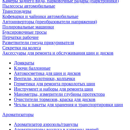
Камеры заднего вида, парковочные радары (парктроники)
Пылесосы автомобильные
Транспондеры
Кофеварки и чайники автомобильные
Автоинверторы (преобразователи напряжения)
Полировальные машинки
Буксировочные тросы
Перчатки рабочие
Разветвители гнезда прикуривателя
Секретки на колеса
Аксессуары для ремонта и обслуживания ‎шин и дисков
Домкраты
Ключи баллонные
Автокосметика для шин и дисков
Вентили, золотники, колпачки
Герметики для ремонта проколотых шин
Инструмент и наборы для ремонта шин
Манометры, измерители глубины протектора
Очистители тормозов, краска для дисков
Чехлы и пакеты для хранения и транспортировки шин
Ароматизаторы
Ароматизатор аэрозоль/гранулы
Ароматизаторы воздуха в карманы дверей