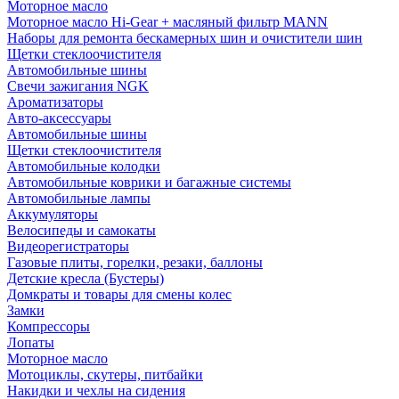
Моторное масло
Моторное масло Hi-Gear + масляный фильтр MANN
Наборы для ремонта бескамерных шин и очистители шин
Щетки стеклоочистителя
Автомобильные шины
Свечи зажигания NGK
Ароматизаторы
Авто-аксессуары
Автомобильные шины
Щетки стеклоочистителя
Автомобильные колодки
Автомобильные коврики и багажные системы
Автомобильные лампы
Аккумуляторы
Велосипеды и самокаты
Видеорегистраторы
Газовые плиты, горелки, резаки, баллоны
Детские кресла (Бустеры)
Домкраты и товары для смены колес
Замки
Компрессоры
Лопаты
Моторное масло
Мотоциклы, скутеры, питбайки
Накидки и чехлы на сидения