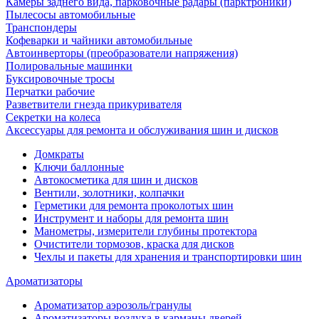
Камеры заднего вида, парковочные радары (парктроники)
Пылесосы автомобильные
Транспондеры
Кофеварки и чайники автомобильные
Автоинверторы (преобразователи напряжения)
Полировальные машинки
Буксировочные тросы
Перчатки рабочие
Разветвители гнезда прикуривателя
Секретки на колеса
Аксессуары для ремонта и обслуживания ‎шин и дисков
Домкраты
Ключи баллонные
Автокосметика для шин и дисков
Вентили, золотники, колпачки
Герметики для ремонта проколотых шин
Инструмент и наборы для ремонта шин
Манометры, измерители глубины протектора
Очистители тормозов, краска для дисков
Чехлы и пакеты для хранения и транспортировки шин
Ароматизаторы
Ароматизатор аэрозоль/гранулы
Ароматизаторы воздуха в карманы дверей