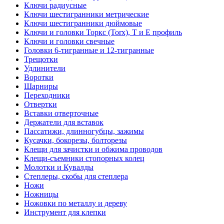
Ключи радиусные
Ключи шестигранники метрические
Ключи шестигранники дюймовые
Ключи и головки Торкс (Torx), Т и Е профиль
Ключи и головки свечные
Головки 6-тигранные и 12-тигранные
Трещотки
Удлинители
Воротки
Шарниры
Переходники
Отвертки
Вставки отверточные
Держатели для вставок
Пассатижи, длинногубцы, зажимы
Кусачки, бокорезы, болторезы
Клещи для зачистки и обжима проводов
Клещи-съемники стопорных колец
Молотки и Кувалды
Степлеры, скобы для степлера
Ножи
Ножницы
Ножовки по металлу и дереву
Инструмент для клепки