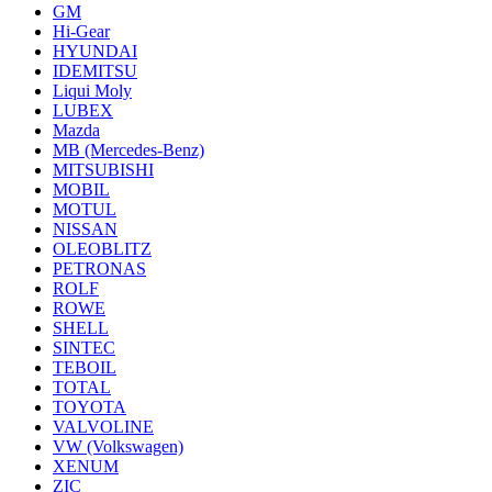
GM
Hi-Gear
HYUNDAI
IDEMITSU
Liqui Moly
LUBEX
Mazda
MB (Mercedes-Вenz)
MITSUBISHI
MOBIL
MOTUL
NISSAN
OLEOBLITZ
PETRONAS
ROLF
ROWE
SHELL
SINTEC
TEBOIL
TOTAL
TOYOTA
VALVOLINE
VW (Volkswagen)
XENUM
ZIC