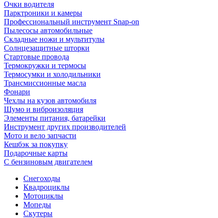
Очки водителя
Парктроники и камеры
Профессиональный инструмент Snap-on
Пылесосы автомобильные
Складные ножи и мультитулы
Солнцезащитные шторки
Стартовые провода
Термокружки и термосы
Термосумки и холодильники
Трансмиссионные масла
Фонари
Чехлы на кузов автомобиля
Шумо и виброизоляция
Элементы питания, батарейки
Инструмент других производителей
Мото и вело запчасти
Кешбэк за покупку
Подарочные карты
С бензиновым двигателем
Снегоходы
Квадроциклы
Мотоциклы
Мопеды
Скутеры