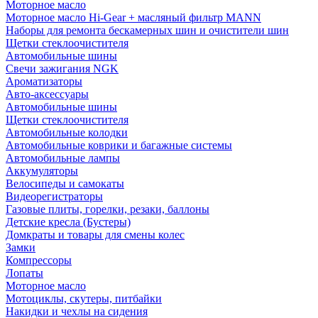
Моторное масло
Моторное масло Hi-Gear + масляный фильтр MANN
Наборы для ремонта бескамерных шин и очистители шин
Щетки стеклоочистителя
Автомобильные шины
Свечи зажигания NGK
Ароматизаторы
Авто-аксессуары
Автомобильные шины
Щетки стеклоочистителя
Автомобильные колодки
Автомобильные коврики и багажные системы
Автомобильные лампы
Аккумуляторы
Велосипеды и самокаты
Видеорегистраторы
Газовые плиты, горелки, резаки, баллоны
Детские кресла (Бустеры)
Домкраты и товары для смены колес
Замки
Компрессоры
Лопаты
Моторное масло
Мотоциклы, скутеры, питбайки
Накидки и чехлы на сидения