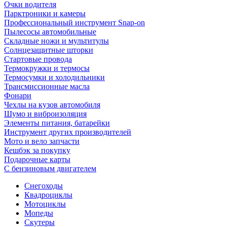
Очки водителя
Парктроники и камеры
Профессиональный инструмент Snap-on
Пылесосы автомобильные
Складные ножи и мультитулы
Солнцезащитные шторки
Стартовые провода
Термокружки и термосы
Термосумки и холодильники
Трансмиссионные масла
Фонари
Чехлы на кузов автомобиля
Шумо и виброизоляция
Элементы питания, батарейки
Инструмент других производителей
Мото и вело запчасти
Кешбэк за покупку
Подарочные карты
С бензиновым двигателем
Снегоходы
Квадроциклы
Мотоциклы
Мопеды
Скутеры