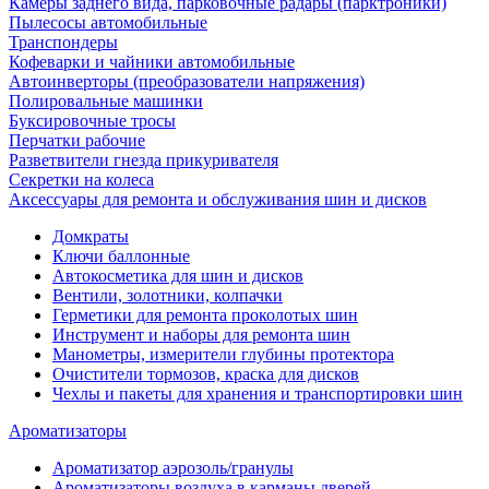
Камеры заднего вида, парковочные радары (парктроники)
Пылесосы автомобильные
Транспондеры
Кофеварки и чайники автомобильные
Автоинверторы (преобразователи напряжения)
Полировальные машинки
Буксировочные тросы
Перчатки рабочие
Разветвители гнезда прикуривателя
Секретки на колеса
Аксессуары для ремонта и обслуживания ‎шин и дисков
Домкраты
Ключи баллонные
Автокосметика для шин и дисков
Вентили, золотники, колпачки
Герметики для ремонта проколотых шин
Инструмент и наборы для ремонта шин
Манометры, измерители глубины протектора
Очистители тормозов, краска для дисков
Чехлы и пакеты для хранения и транспортировки шин
Ароматизаторы
Ароматизатор аэрозоль/гранулы
Ароматизаторы воздуха в карманы дверей