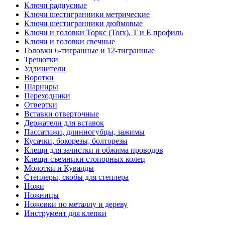
Ключи радиусные
Ключи шестигранники метрические
Ключи шестигранники дюймовые
Ключи и головки Торкс (Torx), Т и Е профиль
Ключи и головки свечные
Головки 6-тигранные и 12-тигранные
Трещотки
Удлинители
Воротки
Шарниры
Переходники
Отвертки
Вставки отверточные
Держатели для вставок
Пассатижи, длинногубцы, зажимы
Кусачки, бокорезы, болторезы
Клещи для зачистки и обжима проводов
Клещи-съемники стопорных колец
Молотки и Кувалды
Степлеры, скобы для степлера
Ножи
Ножницы
Ножовки по металлу и дереву
Инструмент для клепки