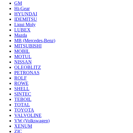
GM
Hi-Gear
HYUNDAI
IDEMITSU
Liqui Moly
LUBEX
Mazda
MB (Mercedes-Вenz)
MITSUBISHI
MOBIL
MOTUL
NISSAN
OLEOBLITZ
PETRONAS
ROLF
ROWE
SHELL
SINTEC
TEBOIL
TOTAL
TOYOTA
VALVOLINE
VW (Volkswagen)
XENUM
ZIC