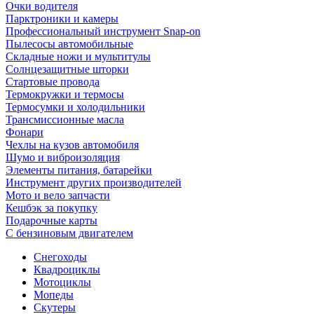
Очки водителя
Парктроники и камеры
Профессиональный инструмент Snap-on
Пылесосы автомобильные
Складные ножи и мультитулы
Солнцезащитные шторки
Стартовые провода
Термокружки и термосы
Термосумки и холодильники
Трансмиссионные масла
Фонари
Чехлы на кузов автомобиля
Шумо и виброизоляция
Элементы питания, батарейки
Инструмент других производителей
Мото и вело запчасти
Кешбэк за покупку
Подарочные карты
С бензиновым двигателем
Снегоходы
Квадроциклы
Мотоциклы
Мопеды
Скутеры