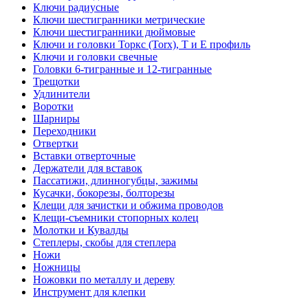
Ключи радиусные
Ключи шестигранники метрические
Ключи шестигранники дюймовые
Ключи и головки Торкс (Torx), Т и Е профиль
Ключи и головки свечные
Головки 6-тигранные и 12-тигранные
Трещотки
Удлинители
Воротки
Шарниры
Переходники
Отвертки
Вставки отверточные
Держатели для вставок
Пассатижи, длинногубцы, зажимы
Кусачки, бокорезы, болторезы
Клещи для зачистки и обжима проводов
Клещи-съемники стопорных колец
Молотки и Кувалды
Степлеры, скобы для степлера
Ножи
Ножницы
Ножовки по металлу и дереву
Инструмент для клепки