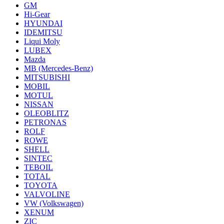
GM
Hi-Gear
HYUNDAI
IDEMITSU
Liqui Moly
LUBEX
Mazda
MB (Mercedes-Вenz)
MITSUBISHI
MOBIL
MOTUL
NISSAN
OLEOBLITZ
PETRONAS
ROLF
ROWE
SHELL
SINTEC
TEBOIL
TOTAL
TOYOTA
VALVOLINE
VW (Volkswagen)
XENUM
ZIC