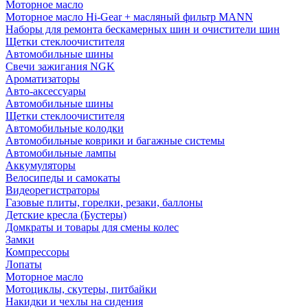
Моторное масло
Моторное масло Hi-Gear + масляный фильтр MANN
Наборы для ремонта бескамерных шин и очистители шин
Щетки стеклоочистителя
Автомобильные шины
Свечи зажигания NGK
Ароматизаторы
Авто-аксессуары
Автомобильные шины
Щетки стеклоочистителя
Автомобильные колодки
Автомобильные коврики и багажные системы
Автомобильные лампы
Аккумуляторы
Велосипеды и самокаты
Видеорегистраторы
Газовые плиты, горелки, резаки, баллоны
Детские кресла (Бустеры)
Домкраты и товары для смены колес
Замки
Компрессоры
Лопаты
Моторное масло
Мотоциклы, скутеры, питбайки
Накидки и чехлы на сидения