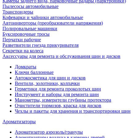
Камеры заднего вида, парковочные радары (парктроники)
Пылесосы автомобильные
Транспондеры
Кофеварки и чайники автомобильные
Автоинверторы (преобразователи напряжения)
Полировальные машинки
Буксировочные тросы
Перчатки рабочие
Разветвители гнезда прикуривателя
Секретки на колеса
Аксессуары для ремонта и обслуживания ‎шин и дисков
Домкраты
Ключи баллонные
Автокосметика для шин и дисков
Вентили, золотники, колпачки
Герметики для ремонта проколотых шин
Инструмент и наборы для ремонта шин
Манометры, измерители глубины протектора
Очистители тормозов, краска для дисков
Чехлы и пакеты для хранения и транспортировки шин
Ароматизаторы
Ароматизатор аэрозоль/гранулы
Ароматизаторы воздуха в карманы дверей