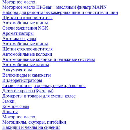
Моторное масло
Моторное масло Hi-Gear + масляный фильтр MANN
Наборы для ремонта бескамерных шин и очистители шин
Щетки стеклоочистителя
Автомобильные шины
Свечи зажигания NGK
Ароматизаторы
Авто-аксессуары
Автомобильные шины
Щетки стеклоочистителя
Автомобильные колодки
Автомобильные коврики и багажные системы
Автомобильные лампы
Аккумуляторы
Велосипеды и самокаты
Видеорегистраторы
Газовые плиты, горелки, резаки, баллоны
Детские кресла (Бустеры)
Домкраты и товары для смены колес
Замки
Компрессоры
Лопаты
Моторное масло
Мотоциклы, скутеры, питбайки
Накидки и чехлы на сидения