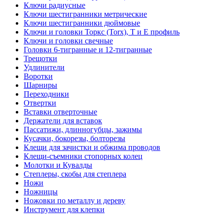
Ключи радиусные
Ключи шестигранники метрические
Ключи шестигранники дюймовые
Ключи и головки Торкс (Torx), Т и Е профиль
Ключи и головки свечные
Головки 6-тигранные и 12-тигранные
Трещотки
Удлинители
Воротки
Шарниры
Переходники
Отвертки
Вставки отверточные
Держатели для вставок
Пассатижи, длинногубцы, зажимы
Кусачки, бокорезы, болторезы
Клещи для зачистки и обжима проводов
Клещи-съемники стопорных колец
Молотки и Кувалды
Степлеры, скобы для степлера
Ножи
Ножницы
Ножовки по металлу и дереву
Инструмент для клепки