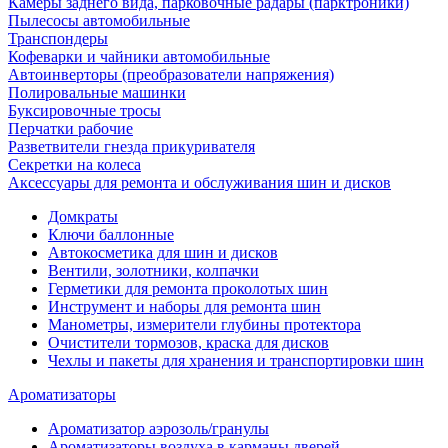
Камеры заднего вида, парковочные радары (парктроники)
Пылесосы автомобильные
Транспондеры
Кофеварки и чайники автомобильные
Автоинверторы (преобразователи напряжения)
Полировальные машинки
Буксировочные тросы
Перчатки рабочие
Разветвители гнезда прикуривателя
Секретки на колеса
Аксессуары для ремонта и обслуживания ‎шин и дисков
Домкраты
Ключи баллонные
Автокосметика для шин и дисков
Вентили, золотники, колпачки
Герметики для ремонта проколотых шин
Инструмент и наборы для ремонта шин
Манометры, измерители глубины протектора
Очистители тормозов, краска для дисков
Чехлы и пакеты для хранения и транспортировки шин
Ароматизаторы
Ароматизатор аэрозоль/гранулы
Ароматизаторы воздуха в карманы дверей