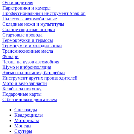
Очки водителя
Парктроники и камеры
Профессиональный инструмент Snap-on
Пылесосы автомобильные
Складные ножи и мультитулы
Солнцезащитные шторки
Стартовые провода
Термокружки и термосы
Термосумки и холодильники
Трансмиссионные масла
Фонари
Чехлы на кузов автомобиля
Шумо и виброизоляция
Элементы питания, батарейки
Инструмент других производителей
Мото и вело запчасти
Кешбэк за покупку
Подарочные карты
С бензиновым двигателем
Снегоходы
Квадроциклы
Мотоциклы
Мопеды
Скутеры