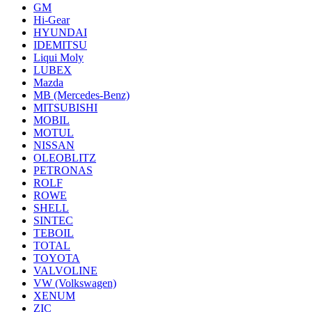
GM
Hi-Gear
HYUNDAI
IDEMITSU
Liqui Moly
LUBEX
Mazda
MB (Mercedes-Вenz)
MITSUBISHI
MOBIL
MOTUL
NISSAN
OLEOBLITZ
PETRONAS
ROLF
ROWE
SHELL
SINTEC
TEBOIL
TOTAL
TOYOTA
VALVOLINE
VW (Volkswagen)
XENUM
ZIC