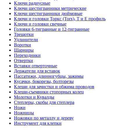
Ключи радиусные
Ключи шестигранники метрические
Ключи шестигранники дюймовые
Ключи и головки Торкс (Torx), Т и Е профиль
Ключи и головки свечные
Головки 6-тигранные и 12-тигранные
Трещотки
Удлинители
Воротки
Шарниры
Переходники
Отвертки
Вставки отверточные
Держатели для вставок
Пассатижи, длинногубцы, зажимы
Кусачки, бокорезы, болторезы
Клещи для зачистки и обжима проводов
Клещи-съемники стопорных колец
Молотки и Кувалды
Степлеры, скобы для степлера
Ножи
Ножницы
Ножовки по металлу и дереву
Инструмент для клепки