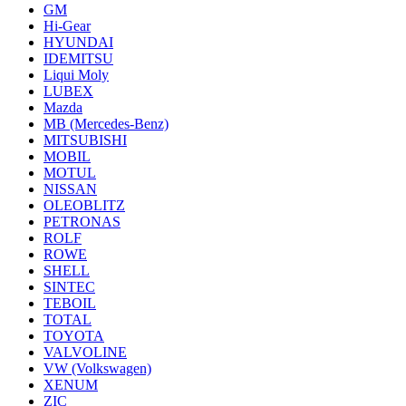
GM
Hi-Gear
HYUNDAI
IDEMITSU
Liqui Moly
LUBEX
Mazda
MB (Mercedes-Вenz)
MITSUBISHI
MOBIL
MOTUL
NISSAN
OLEOBLITZ
PETRONAS
ROLF
ROWE
SHELL
SINTEC
TEBOIL
TOTAL
TOYOTA
VALVOLINE
VW (Volkswagen)
XENUM
ZIC