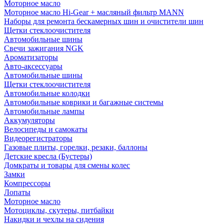
Моторное масло
Моторное масло Hi-Gear + масляный фильтр MANN
Наборы для ремонта бескамерных шин и очистители шин
Щетки стеклоочистителя
Автомобильные шины
Свечи зажигания NGK
Ароматизаторы
Авто-аксессуары
Автомобильные шины
Щетки стеклоочистителя
Автомобильные колодки
Автомобильные коврики и багажные системы
Автомобильные лампы
Аккумуляторы
Велосипеды и самокаты
Видеорегистраторы
Газовые плиты, горелки, резаки, баллоны
Детские кресла (Бустеры)
Домкраты и товары для смены колес
Замки
Компрессоры
Лопаты
Моторное масло
Мотоциклы, скутеры, питбайки
Накидки и чехлы на сидения