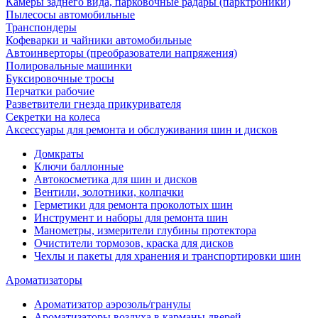
Камеры заднего вида, парковочные радары (парктроники)
Пылесосы автомобильные
Транспондеры
Кофеварки и чайники автомобильные
Автоинверторы (преобразователи напряжения)
Полировальные машинки
Буксировочные тросы
Перчатки рабочие
Разветвители гнезда прикуривателя
Секретки на колеса
Аксессуары для ремонта и обслуживания ‎шин и дисков
Домкраты
Ключи баллонные
Автокосметика для шин и дисков
Вентили, золотники, колпачки
Герметики для ремонта проколотых шин
Инструмент и наборы для ремонта шин
Манометры, измерители глубины протектора
Очистители тормозов, краска для дисков
Чехлы и пакеты для хранения и транспортировки шин
Ароматизаторы
Ароматизатор аэрозоль/гранулы
Ароматизаторы воздуха в карманы дверей