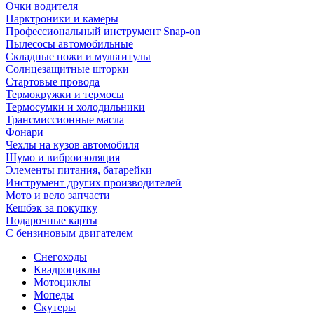
Очки водителя
Парктроники и камеры
Профессиональный инструмент Snap-on
Пылесосы автомобильные
Складные ножи и мультитулы
Солнцезащитные шторки
Стартовые провода
Термокружки и термосы
Термосумки и холодильники
Трансмиссионные масла
Фонари
Чехлы на кузов автомобиля
Шумо и виброизоляция
Элементы питания, батарейки
Инструмент других производителей
Мото и вело запчасти
Кешбэк за покупку
Подарочные карты
С бензиновым двигателем
Снегоходы
Квадроциклы
Мотоциклы
Мопеды
Скутеры