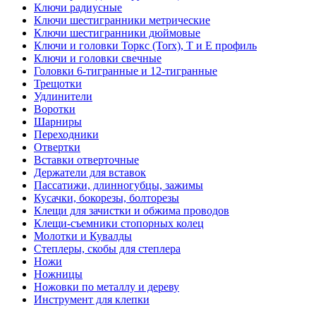
Ключи радиусные
Ключи шестигранники метрические
Ключи шестигранники дюймовые
Ключи и головки Торкс (Torx), Т и Е профиль
Ключи и головки свечные
Головки 6-тигранные и 12-тигранные
Трещотки
Удлинители
Воротки
Шарниры
Переходники
Отвертки
Вставки отверточные
Держатели для вставок
Пассатижи, длинногубцы, зажимы
Кусачки, бокорезы, болторезы
Клещи для зачистки и обжима проводов
Клещи-съемники стопорных колец
Молотки и Кувалды
Степлеры, скобы для степлера
Ножи
Ножницы
Ножовки по металлу и дереву
Инструмент для клепки