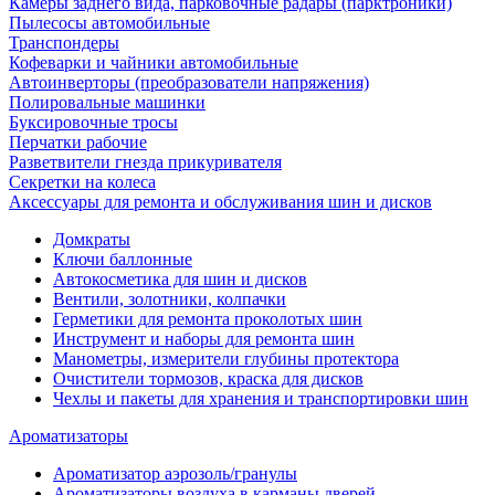
Камеры заднего вида, парковочные радары (парктроники)
Пылесосы автомобильные
Транспондеры
Кофеварки и чайники автомобильные
Автоинверторы (преобразователи напряжения)
Полировальные машинки
Буксировочные тросы
Перчатки рабочие
Разветвители гнезда прикуривателя
Секретки на колеса
Аксессуары для ремонта и обслуживания ‎шин и дисков
Домкраты
Ключи баллонные
Автокосметика для шин и дисков
Вентили, золотники, колпачки
Герметики для ремонта проколотых шин
Инструмент и наборы для ремонта шин
Манометры, измерители глубины протектора
Очистители тормозов, краска для дисков
Чехлы и пакеты для хранения и транспортировки шин
Ароматизаторы
Ароматизатор аэрозоль/гранулы
Ароматизаторы воздуха в карманы дверей