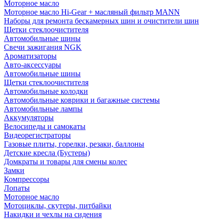
Моторное масло
Моторное масло Hi-Gear + масляный фильтр MANN
Наборы для ремонта бескамерных шин и очистители шин
Щетки стеклоочистителя
Автомобильные шины
Свечи зажигания NGK
Ароматизаторы
Авто-аксессуары
Автомобильные шины
Щетки стеклоочистителя
Автомобильные колодки
Автомобильные коврики и багажные системы
Автомобильные лампы
Аккумуляторы
Велосипеды и самокаты
Видеорегистраторы
Газовые плиты, горелки, резаки, баллоны
Детские кресла (Бустеры)
Домкраты и товары для смены колес
Замки
Компрессоры
Лопаты
Моторное масло
Мотоциклы, скутеры, питбайки
Накидки и чехлы на сидения