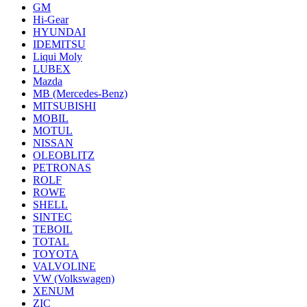
GM
Hi-Gear
HYUNDAI
IDEMITSU
Liqui Moly
LUBEX
Mazda
MB (Mercedes-Вenz)
MITSUBISHI
MOBIL
MOTUL
NISSAN
OLEOBLITZ
PETRONAS
ROLF
ROWE
SHELL
SINTEC
TEBOIL
TOTAL
TOYOTA
VALVOLINE
VW (Volkswagen)
XENUM
ZIC