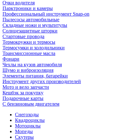
Очки водителя
Парктроники и камеры
Профессиональный инструмент Snap-on
Пылесосы автомобильные
Складные ножи и мультитулы
Солнцезащитные шторки
Стартовые провода
Термокружки и термосы
Термосумки и холодильники
Трансмиссионные масла
Фонари
Чехлы на кузов автомобиля
Шумо и виброизоляция
Элементы питания, батарейки
Инструмент других производителей
Мото и вело запчасти
Кешбэк за покупку
Подарочные карты
С бензиновым двигателем
Снегоходы
Квадроциклы
Мотоциклы
Мопеды
Скутеры