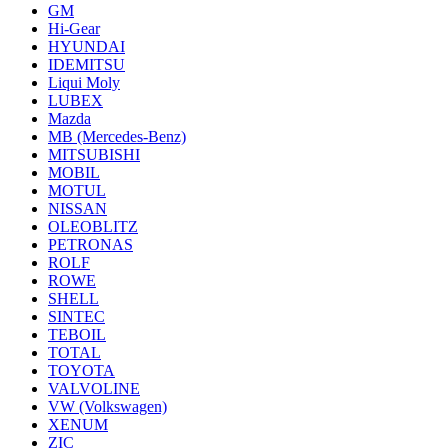
GM
Hi-Gear
HYUNDAI
IDEMITSU
Liqui Moly
LUBEX
Mazda
MB (Mercedes-Вenz)
MITSUBISHI
MOBIL
MOTUL
NISSAN
OLEOBLITZ
PETRONAS
ROLF
ROWE
SHELL
SINTEC
TEBOIL
TOTAL
TOYOTA
VALVOLINE
VW (Volkswagen)
XENUM
ZIC