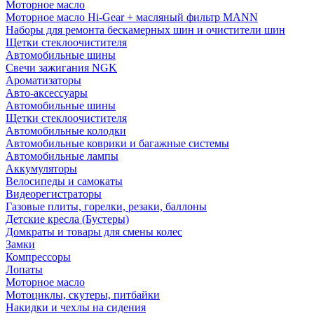
Моторное масло
Моторное масло Hi-Gear + масляный фильтр MANN
Наборы для ремонта бескамерных шин и очистители шин
Щетки стеклоочистителя
Автомобильные шины
Свечи зажигания NGK
Ароматизаторы
Авто-аксессуары
Автомобильные шины
Щетки стеклоочистителя
Автомобильные колодки
Автомобильные коврики и багажные системы
Автомобильные лампы
Аккумуляторы
Велосипеды и самокаты
Видеорегистраторы
Газовые плиты, горелки, резаки, баллоны
Детские кресла (Бустеры)
Домкраты и товары для смены колес
Замки
Компрессоры
Лопаты
Моторное масло
Мотоциклы, скутеры, питбайки
Накидки и чехлы на сидения