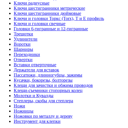
Ключи радиусные
Ключи шестигранники метрические
Ключи шестигранники дюймовые
Ключи и головки Торкс (Torx), Т и Е профиль
Ключи и головки свечные
Головки 6-тигранные и 12-тигранные
Трещотки
Удлинители
Воротки
Шарниры
Переходники
Отвертки
Вставки отверточные
Держатели для вставок
Пассатижи, длинногубцы, зажимы
Кусачки, бокорезы, болторезы
Клещи для зачистки и обжима проводов
Клещи-съемники стопорных колец
Молотки и Кувалды
Степлеры, скобы для степлера
Ножи
Ножницы
Ножовки по металлу и дереву
Инструмент для клепки