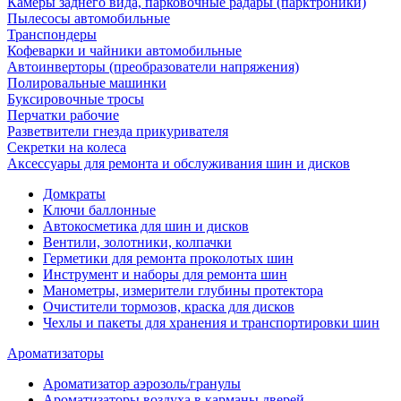
Камеры заднего вида, парковочные радары (парктроники)
Пылесосы автомобильные
Транспондеры
Кофеварки и чайники автомобильные
Автоинверторы (преобразователи напряжения)
Полировальные машинки
Буксировочные тросы
Перчатки рабочие
Разветвители гнезда прикуривателя
Секретки на колеса
Аксессуары для ремонта и обслуживания ‎шин и дисков
Домкраты
Ключи баллонные
Автокосметика для шин и дисков
Вентили, золотники, колпачки
Герметики для ремонта проколотых шин
Инструмент и наборы для ремонта шин
Манометры, измерители глубины протектора
Очистители тормозов, краска для дисков
Чехлы и пакеты для хранения и транспортировки шин
Ароматизаторы
Ароматизатор аэрозоль/гранулы
Ароматизаторы воздуха в карманы дверей