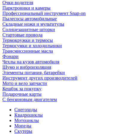
Очки водителя
Парктроники и камеры
Профессиональный инструмент Snap-on
Пылесосы автомобильные
Складные ножи и мультитулы
Солнцезащитные шторки
Стартовые провода
Термокружки и термосы
Термосумки и холодильники
Трансмиссионные масла
Фонари
Чехлы на кузов автомобиля
Шумо и виброизоляция
Элементы питания, батарейки
Инструмент других производителей
Мото и вело запчасти
Кешбэк за покупку
Подарочные карты
С бензиновым двигателем
Снегоходы
Квадроциклы
Мотоциклы
Мопеды
Скутеры