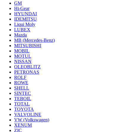
GM
Hi-Gear
HYUNDAI
IDEMITSU
Liqui Moly
LUBEX
Mazda
MB (Mercedes-Вenz)
MITSUBISHI
MOBIL
MOTUL
NISSAN
OLEOBLITZ
PETRONAS
ROLF
ROWE
SHELL
SINTEC
TEBOIL
TOTAL
TOYOTA
VALVOLINE
VW (Volkswagen)
XENUM
ZIC