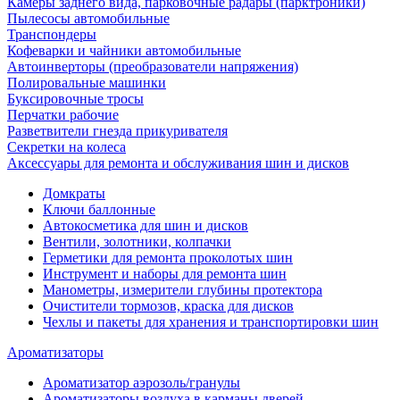
Камеры заднего вида, парковочные радары (парктроники)
Пылесосы автомобильные
Транспондеры
Кофеварки и чайники автомобильные
Автоинверторы (преобразователи напряжения)
Полировальные машинки
Буксировочные тросы
Перчатки рабочие
Разветвители гнезда прикуривателя
Секретки на колеса
Аксессуары для ремонта и обслуживания ‎шин и дисков
Домкраты
Ключи баллонные
Автокосметика для шин и дисков
Вентили, золотники, колпачки
Герметики для ремонта проколотых шин
Инструмент и наборы для ремонта шин
Манометры, измерители глубины протектора
Очистители тормозов, краска для дисков
Чехлы и пакеты для хранения и транспортировки шин
Ароматизаторы
Ароматизатор аэрозоль/гранулы
Ароматизаторы воздуха в карманы дверей