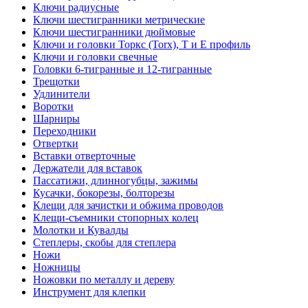
Ключи радиусные
Ключи шестигранники метрические
Ключи шестигранники дюймовые
Ключи и головки Торкс (Torx), Т и Е профиль
Ключи и головки свечные
Головки 6-тигранные и 12-тигранные
Трещотки
Удлинители
Воротки
Шарниры
Переходники
Отвертки
Вставки отверточные
Держатели для вставок
Пассатижи, длинногубцы, зажимы
Кусачки, бокорезы, болторезы
Клещи для зачистки и обжима проводов
Клещи-съемники стопорных колец
Молотки и Кувалды
Степлеры, скобы для степлера
Ножи
Ножницы
Ножовки по металлу и дереву
Инструмент для клепки