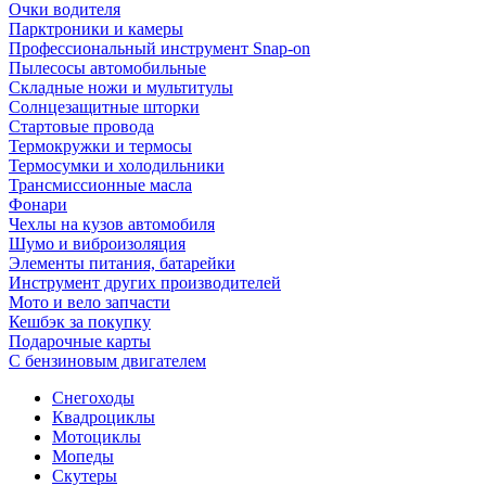
Очки водителя
Парктроники и камеры
Профессиональный инструмент Snap-on
Пылесосы автомобильные
Складные ножи и мультитулы
Солнцезащитные шторки
Стартовые провода
Термокружки и термосы
Термосумки и холодильники
Трансмиссионные масла
Фонари
Чехлы на кузов автомобиля
Шумо и виброизоляция
Элементы питания, батарейки
Инструмент других производителей
Мото и вело запчасти
Кешбэк за покупку
Подарочные карты
С бензиновым двигателем
Снегоходы
Квадроциклы
Мотоциклы
Мопеды
Скутеры