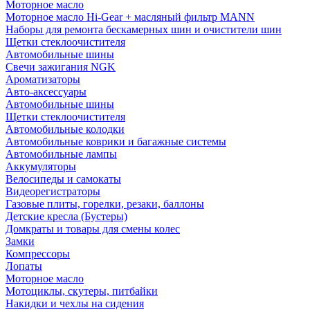
Моторное масло
Моторное масло Hi-Gear + масляный фильтр MANN
Наборы для ремонта бескамерных шин и очистители шин
Щетки стеклоочистителя
Автомобильные шины
Свечи зажигания NGK
Ароматизаторы
Авто-аксессуары
Автомобильные шины
Щетки стеклоочистителя
Автомобильные колодки
Автомобильные коврики и багажные системы
Автомобильные лампы
Аккумуляторы
Велосипеды и самокаты
Видеорегистраторы
Газовые плиты, горелки, резаки, баллоны
Детские кресла (Бустеры)
Домкраты и товары для смены колес
Замки
Компрессоры
Лопаты
Моторное масло
Мотоциклы, скутеры, питбайки
Накидки и чехлы на сидения