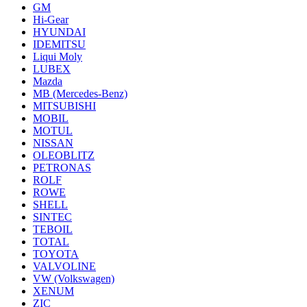
GM
Hi-Gear
HYUNDAI
IDEMITSU
Liqui Moly
LUBEX
Mazda
MB (Mercedes-Вenz)
MITSUBISHI
MOBIL
MOTUL
NISSAN
OLEOBLITZ
PETRONAS
ROLF
ROWE
SHELL
SINTEC
TEBOIL
TOTAL
TOYOTA
VALVOLINE
VW (Volkswagen)
XENUM
ZIC