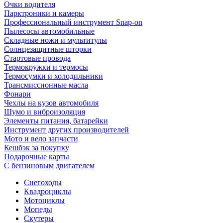
Очки водителя
Парктроники и камеры
Профессиональный инструмент Snap-on
Пылесосы автомобильные
Складные ножи и мультитулы
Солнцезащитные шторки
Стартовые провода
Термокружки и термосы
Термосумки и холодильники
Трансмиссионные масла
Фонари
Чехлы на кузов автомобиля
Шумо и виброизоляция
Элементы питания, батарейки
Инструмент других производителей
Мото и вело запчасти
Кешбэк за покупку
Подарочные карты
С бензиновым двигателем
Снегоходы
Квадроциклы
Мотоциклы
Мопеды
Скутеры