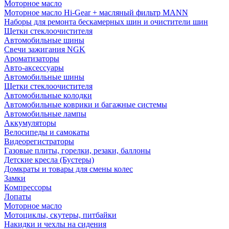
Моторное масло
Моторное масло Hi-Gear + масляный фильтр MANN
Наборы для ремонта бескамерных шин и очистители шин
Щетки стеклоочистителя
Автомобильные шины
Свечи зажигания NGK
Ароматизаторы
Авто-аксессуары
Автомобильные шины
Щетки стеклоочистителя
Автомобильные колодки
Автомобильные коврики и багажные системы
Автомобильные лампы
Аккумуляторы
Велосипеды и самокаты
Видеорегистраторы
Газовые плиты, горелки, резаки, баллоны
Детские кресла (Бустеры)
Домкраты и товары для смены колес
Замки
Компрессоры
Лопаты
Моторное масло
Мотоциклы, скутеры, питбайки
Накидки и чехлы на сидения