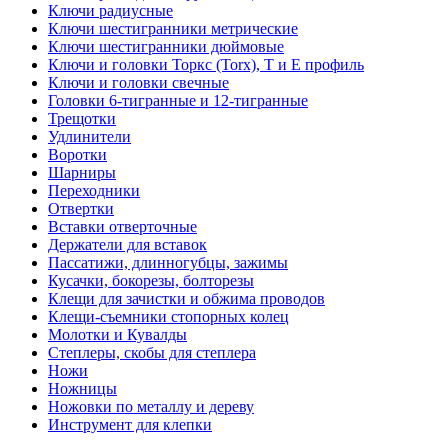
Ключи радиусные
Ключи шестигранники метрические
Ключи шестигранники дюймовые
Ключи и головки Торкс (Torx), Т и Е профиль
Ключи и головки свечные
Головки 6-тигранные и 12-тигранные
Трещотки
Удлинители
Воротки
Шарниры
Переходники
Отвертки
Вставки отверточные
Держатели для вставок
Пассатижи, длинногубцы, зажимы
Кусачки, бокорезы, болторезы
Клещи для зачистки и обжима проводов
Клещи-съемники стопорных колец
Молотки и Кувалды
Степлеры, скобы для степлера
Ножи
Ножницы
Ножовки по металлу и дереву
Инструмент для клепки