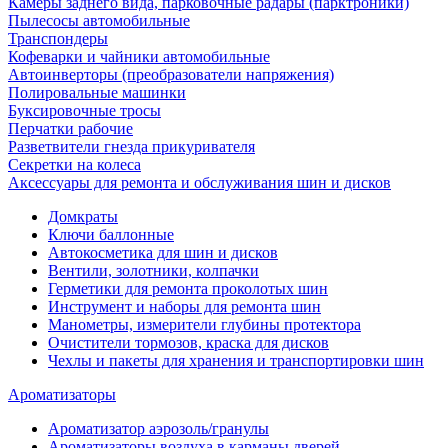
Камеры заднего вида, парковочные радары (парктроники)
Пылесосы автомобильные
Транспондеры
Кофеварки и чайники автомобильные
Автоинверторы (преобразователи напряжения)
Полировальные машинки
Буксировочные тросы
Перчатки рабочие
Разветвители гнезда прикуривателя
Секретки на колеса
Аксессуары для ремонта и обслуживания ‎шин и дисков
Домкраты
Ключи баллонные
Автокосметика для шин и дисков
Вентили, золотники, колпачки
Герметики для ремонта проколотых шин
Инструмент и наборы для ремонта шин
Манометры, измерители глубины протектора
Очистители тормозов, краска для дисков
Чехлы и пакеты для хранения и транспортировки шин
Ароматизаторы
Ароматизатор аэрозоль/гранулы
Ароматизаторы воздуха в карманы дверей