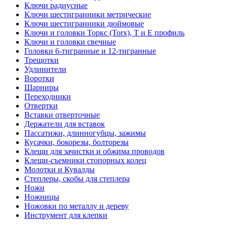
Ключи радиусные
Ключи шестигранники метрические
Ключи шестигранники дюймовые
Ключи и головки Торкс (Torx), Т и Е профиль
Ключи и головки свечные
Головки 6-тигранные и 12-тигранные
Трещотки
Удлинители
Воротки
Шарниры
Переходники
Отвертки
Вставки отверточные
Держатели для вставок
Пассатижи, длинногубцы, зажимы
Кусачки, бокорезы, болторезы
Клещи для зачистки и обжима проводов
Клещи-съемники стопорных колец
Молотки и Кувалды
Степлеры, скобы для степлера
Ножи
Ножницы
Ножовки по металлу и дереву
Инструмент для клепки