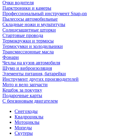
Очки водителя
Парктроники и камеры
Профессиональный инструмент Snap-on
Пылесосы автомобильные
Складные ножи и мультитулы
Солнцезащитные шторки
Стартовые провода
Термокружки и термосы
Термосумки и холодильники
Трансмиссионные масла
Фонари
Чехлы на кузов автомобиля
Шумо и виброизоляция
Элементы питания, батарейки
Инструмент других производителей
Мото и вело запчасти
Кешбэк за покупку
Подарочные карты
С бензиновым двигателем
Снегоходы
Квадроциклы
Мотоциклы
Мопеды
Скутеры