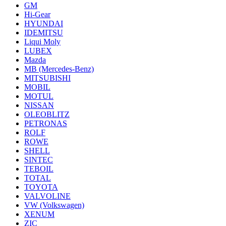
GM
Hi-Gear
HYUNDAI
IDEMITSU
Liqui Moly
LUBEX
Mazda
MB (Mercedes-Вenz)
MITSUBISHI
MOBIL
MOTUL
NISSAN
OLEOBLITZ
PETRONAS
ROLF
ROWE
SHELL
SINTEC
TEBOIL
TOTAL
TOYOTA
VALVOLINE
VW (Volkswagen)
XENUM
ZIC