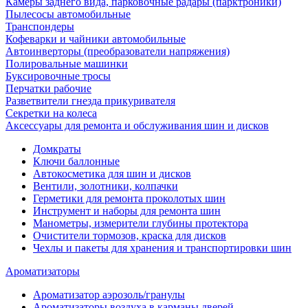
Камеры заднего вида, парковочные радары (парктроники)
Пылесосы автомобильные
Транспондеры
Кофеварки и чайники автомобильные
Автоинверторы (преобразователи напряжения)
Полировальные машинки
Буксировочные тросы
Перчатки рабочие
Разветвители гнезда прикуривателя
Секретки на колеса
Аксессуары для ремонта и обслуживания ‎шин и дисков
Домкраты
Ключи баллонные
Автокосметика для шин и дисков
Вентили, золотники, колпачки
Герметики для ремонта проколотых шин
Инструмент и наборы для ремонта шин
Манометры, измерители глубины протектора
Очистители тормозов, краска для дисков
Чехлы и пакеты для хранения и транспортировки шин
Ароматизаторы
Ароматизатор аэрозоль/гранулы
Ароматизаторы воздуха в карманы дверей