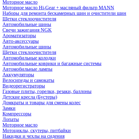
Моторное масло
Моторное масло Hi-Gear + масляный фильтр MANN
Наборы для ремонта бескамерных шин и очистители шин
Щетки стеклоочистителя
Автомобильные шины
Свечи зажигания NGK
Ароматизаторы
Авто-аксессуары
Автомобильные шины
Щетки стеклоочистителя
Автомобильные колодки
Автомобильные коврики и багажные системы
Автомобильные лампы
Аккумуляторы
Велосипеды и самокаты
Видеорегистраторы
Газовые плиты, горелки, резаки, баллоны
Детские кресла (Бустеры)
Домкраты и товары для смены колес
Замки
Компрессоры
Лопаты
Моторное масло
Мотоциклы, скутеры, питбайки
Накидки и чехлы на сидения