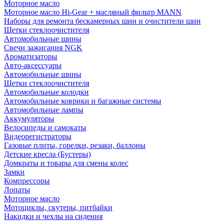
Моторное масло
Моторное масло Hi-Gear + масляный фильтр MANN
Наборы для ремонта бескамерных шин и очистители шин
Щетки стеклоочистителя
Автомобильные шины
Свечи зажигания NGK
Ароматизаторы
Авто-аксессуары
Автомобильные шины
Щетки стеклоочистителя
Автомобильные колодки
Автомобильные коврики и багажные системы
Автомобильные лампы
Аккумуляторы
Велосипеды и самокаты
Видеорегистраторы
Газовые плиты, горелки, резаки, баллоны
Детские кресла (Бустеры)
Домкраты и товары для смены колес
Замки
Компрессоры
Лопаты
Моторное масло
Мотоциклы, скутеры, питбайки
Накидки и чехлы на сидения