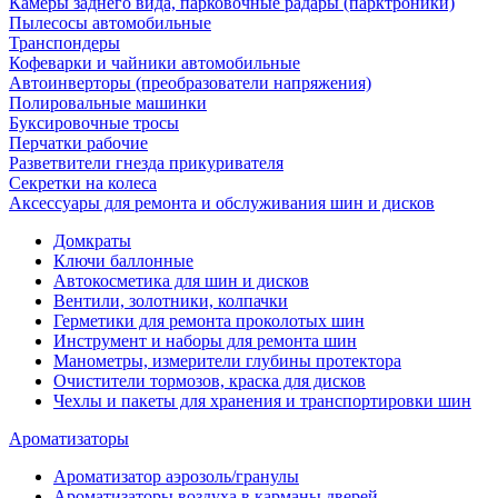
Камеры заднего вида, парковочные радары (парктроники)
Пылесосы автомобильные
Транспондеры
Кофеварки и чайники автомобильные
Автоинверторы (преобразователи напряжения)
Полировальные машинки
Буксировочные тросы
Перчатки рабочие
Разветвители гнезда прикуривателя
Секретки на колеса
Аксессуары для ремонта и обслуживания ‎шин и дисков
Домкраты
Ключи баллонные
Автокосметика для шин и дисков
Вентили, золотники, колпачки
Герметики для ремонта проколотых шин
Инструмент и наборы для ремонта шин
Манометры, измерители глубины протектора
Очистители тормозов, краска для дисков
Чехлы и пакеты для хранения и транспортировки шин
Ароматизаторы
Ароматизатор аэрозоль/гранулы
Ароматизаторы воздуха в карманы дверей