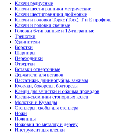
Ключи радиусные
Ключи шестигранники метрические
Ключи шестигранники дюймовые
Ключи и головки Торкс (Torx), Т и Е профиль
Ключи и головки свечные
Головки 6-тигранные и 12-тигранные
Трещотки
Удлинители
Воротки
Шарниры
Переходники
Отвертки
Вставки отверточные
Держатели для вставок
Пассатижи, длинногубцы, зажимы
Кусачки, бокорезы, болторезы
Клещи для зачистки и обжима проводов
Клещи-съемники стопорных колец
Молотки и Кувалды
Степлеры, скобы для степлера
Ножи
Ножницы
Ножовки по металлу и дереву
Инструмент для клепки