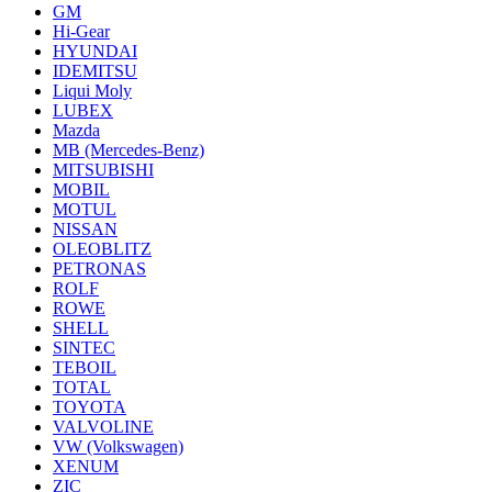
GM
Hi-Gear
HYUNDAI
IDEMITSU
Liqui Moly
LUBEX
Mazda
MB (Mercedes-Вenz)
MITSUBISHI
MOBIL
MOTUL
NISSAN
OLEOBLITZ
PETRONAS
ROLF
ROWE
SHELL
SINTEC
TEBOIL
TOTAL
TOYOTA
VALVOLINE
VW (Volkswagen)
XENUM
ZIC