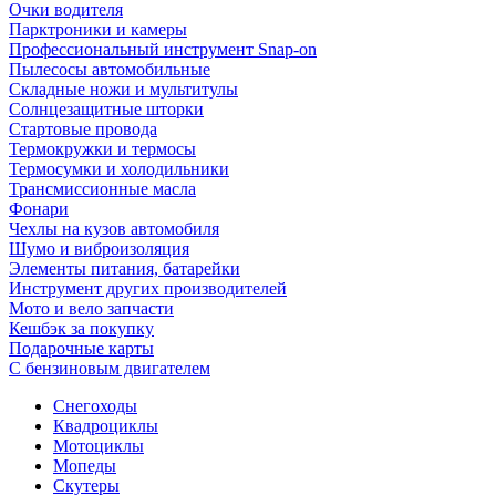
Очки водителя
Парктроники и камеры
Профессиональный инструмент Snap-on
Пылесосы автомобильные
Складные ножи и мультитулы
Солнцезащитные шторки
Стартовые провода
Термокружки и термосы
Термосумки и холодильники
Трансмиссионные масла
Фонари
Чехлы на кузов автомобиля
Шумо и виброизоляция
Элементы питания, батарейки
Инструмент других производителей
Мото и вело запчасти
Кешбэк за покупку
Подарочные карты
С бензиновым двигателем
Снегоходы
Квадроциклы
Мотоциклы
Мопеды
Скутеры