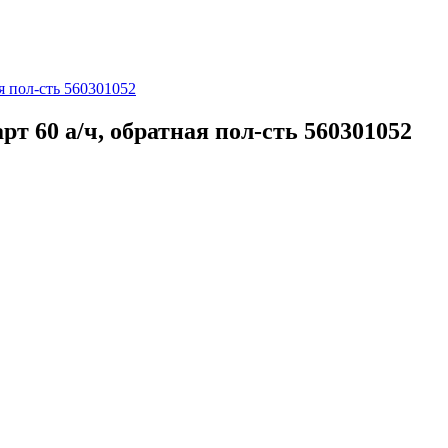
я пол-сть 560301052
 60 а/ч, обратная пол-сть 560301052