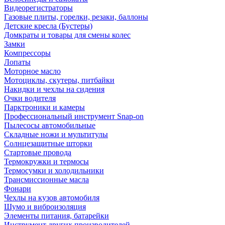
Видеорегистраторы
Газовые плиты, горелки, резаки, баллоны
Детские кресла (Бустеры)
Домкраты и товары для смены колес
Замки
Компрессоры
Лопаты
Моторное масло
Мотоциклы, скутеры, питбайки
Накидки и чехлы на сидения
Очки водителя
Парктроники и камеры
Профессиональный инструмент Snap-on
Пылесосы автомобильные
Складные ножи и мультитулы
Солнцезащитные шторки
Стартовые провода
Термокружки и термосы
Термосумки и холодильники
Трансмиссионные масла
Фонари
Чехлы на кузов автомобиля
Шумо и виброизоляция
Элементы питания, батарейки
Инструмент других производителей