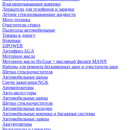
Влаговпитывающие коврики
Держатели для телефонов и зарядки
Летние стеклоомывающие жидкости
Мото техника
Очистители стекол
Пылесосы автомобильные
Товары в дорогу
Новинки
ZiPOWER
Антифриз AGA
Моторное масло
Моторное масло Hi-Gear + масляный фильтр MANN
Наборы для ремонта бескамерных шин и очистители шин
Щетки стеклоочистителя
Автомобильные шины
Свечи зажигания NGK
Ароматизаторы
Авто-аксессуары
Автомобильные шины
Щетки стеклоочистителя
Автомобильные колодки
Автомобильные коврики и багажные системы
Автомобильные лампы
Аккумуляторы
Велосипеды и самокаты