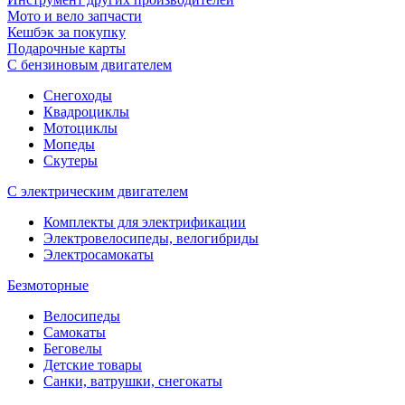
Мото и вело запчасти
Кешбэк за покупку
Подарочные карты
С бензиновым двигателем
Снегоходы
Квадроциклы
Мотоциклы
Мопеды
Скутеры
С электрическим двигателем
Комплекты для электрификации
Электровелосипеды, велогибриды
Электросамокаты
Безмоторные
Велосипеды
Самокаты
Беговелы
Детские товары
Санки, ватрушки, снегокаты