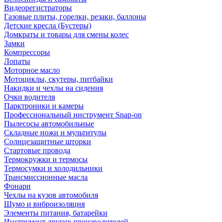
Видеорегистраторы
Газовые плиты, горелки, резаки, баллоны
Детские кресла (Бустеры)
Домкраты и товары для смены колес
Замки
Компрессоры
Лопаты
Моторное масло
Мотоциклы, скутеры, питбайки
Накидки и чехлы на сидения
Очки водителя
Парктроники и камеры
Профессиональный инструмент Snap-on
Пылесосы автомобильные
Складные ножи и мультитулы
Солнцезащитные шторки
Стартовые провода
Термокружки и термосы
Термосумки и холодильники
Трансмиссионные масла
Фонари
Чехлы на кузов автомобиля
Шумо и виброизоляция
Элементы питания, батарейки
Инструмент других производителей