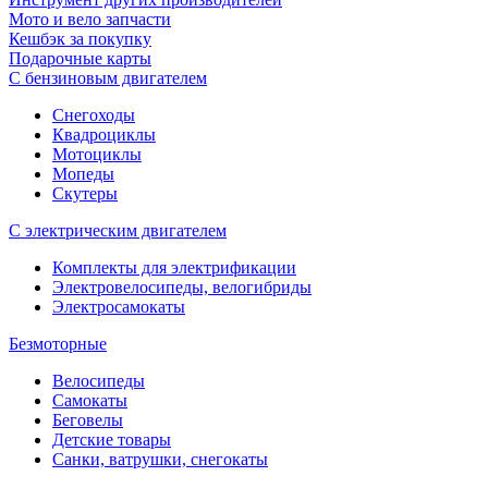
Мото и вело запчасти
Кешбэк за покупку
Подарочные карты
С бензиновым двигателем
Снегоходы
Квадроциклы
Мотоциклы
Мопеды
Скутеры
С электрическим двигателем
Комплекты для электрификации
Электровелосипеды, велогибриды
Электросамокаты
Безмоторные
Велосипеды
Самокаты
Беговелы
Детские товары
Санки, ватрушки, снегокаты