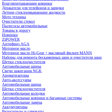
Влаговпитывающие коврики
Держатели для телефонов и зарядки
Летние стеклоомывающие жидкости
Мото техника
Очистители стекол
Пылесосы автомобильные
Товары в дорогу
Новинки
ZiPOWER
Антифриз AGA
Моторное масло
Моторное масло Hi-Gear + масляный фильтр MANN
Наборы для ремонта бескамерных шин и очистители шин
Щетки стеклоочистителя
Автомобильные шины
Свечи зажигания NGK
Ароматизаторы
Авто-аксессуары
Автомобильные шины
Щетки стеклоочистителя
Автомобильные колодки
Автомобильные коврики и багажные системы
Автомобильные лампы
Аккумуляторы
Велосипеды и самокаты