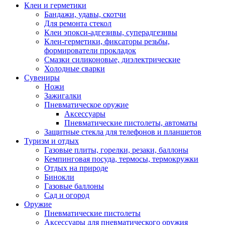
Клеи и герметики
Бандажи, удавы, скотчи
Для ремонта стекол
Клеи эпокси-адгезивы, суперадгезивы
Клеи-герметики, фиксаторы резьбы,
формирователи прокладок
Смазки силиконовые, диэлектрические
Холодные сварки
Сувениры
Ножи
Зажигалки
Пневматическое оружие
Аксессуары
Пневматические пистолеты, автоматы
Защитные стекла для телефонов и планшетов
Туризм и отдых
Газовые плиты, горелки, резаки, баллоны
Кемпинговая посуда, термосы, термокружки
Отдых на природе
Бинокли
Газовые баллоны
Сад и огород
Оружие
Пневматические пистолеты
Аксессуары для пневматического оружия