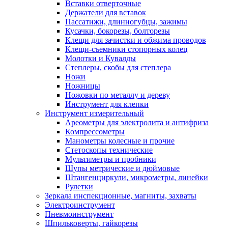
Вставки отверточные
Держатели для вставок
Пассатижи, длинногубцы, зажимы
Кусачки, бокорезы, болторезы
Клещи для зачистки и обжима проводов
Клещи-съемники стопорных колец
Молотки и Кувалды
Степлеры, скобы для степлера
Ножи
Ножницы
Ножовки по металлу и дереву
Инструмент для клепки
Инструмент измерительный
Ареометры для электролита и антифриза
Компрессометры
Манометры колесные и прочие
Стетоскопы технические
Мультиметры и пробники
Щупы метрические и дюймовые
Штангенциркули, микрометры, линейки
Рулетки
Зеркала инспекционные, магниты, захваты
Электроинструмент
Пневмоинструмент
Шпильковерты, гайкорезы