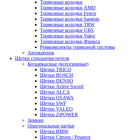
Тормозные колодки
Тормозные колодки AMD
Тормозные колодки Fenox
Тормозные колодки Sangsin
Тормозные колодки TRW
Тормозные колодки UBS
Тормозные колодки Valeo
Тормозные колодки Фрикса
Ремкомплекты тормозной системы
Автокрепеж
Щетки стеклоочистителя
Бескаркасные (всесезонные)
Щетки TRICO
Щетки BOSCH
Щетки DENSO
Щетки Active Sword
Щетки ALCA
Щетки OSAWA
Щетки SWF
Щетки VALEO
Щетки ZiPOWER
Зимние
Оригинальные щетки
Щетки BMW
Щетки Citroen / Peugeot