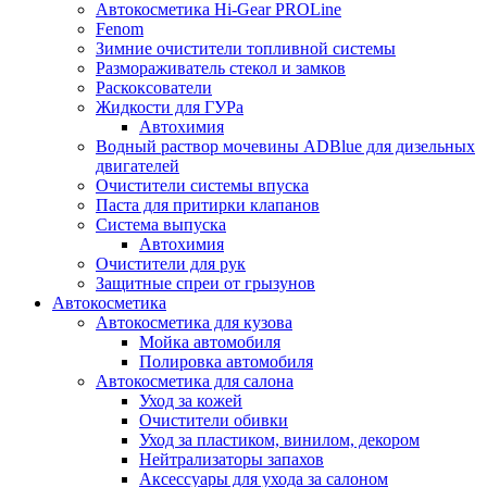
Автокосметика Hi-Gear PROLine
Fenom
Зимние очистители топливной системы
Размораживатель стекол и замков
Раскоксователи
Жидкости для ГУРа
Автохимия
Водный раствор мочевины ADBlue для дизельных
двигателей
Очистители системы впуска
Паста для притирки клапанов
Система выпуска
Автохимия
Очистители для рук
Защитные спреи от грызунов
Автокосметика
Автокосметика для кузова
Мойка автомобиля
Полировка автомобиля
Автокосметика для салона
Уход за кожей
Очистители обивки
Уход за пластиком, винилом, декором
Нейтрализаторы запахов
Аксессуары для ухода за салоном