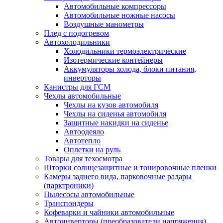
Автомобильные компрессоры
Автомобильные ножные насосы
Воздушные манометры
Плед с подогревом
Автохолодильники
Холодильники термоэлектрические
Изотермические контейнеры
Аккумуляторы холода, блоки питания,
инверторы
Канистры для ГСМ
Чехлы автомобильные
Чехлы на кузов автомобиля
Чехлы на сиденья автомобиля
Защитные накидки на сиденье
Автоодеяло
Автотепло
Оплетки на руль
Товары для техосмотра
Шторки солнцезащитные и тонировочные пленки
Камеры заднего вида, парковочные радары
(парктроники)
Пылесосы автомобильные
Транспондеры
Кофеварки и чайники автомобильные
Автоинверторы (преобразователи напряжения)