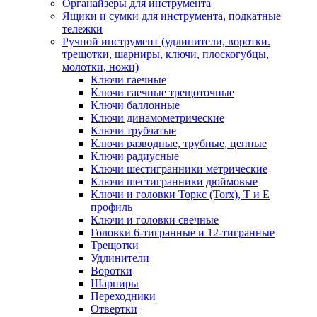
Органайзеры для инструмента
Ящики и сумки для инструмента, подкатные
тележки
Ручной инструмент (удлинители, воротки.
трещотки, шарниры, ключи, плоскогубцы,
молотки, ножи)
Ключи гаечные
Ключи гаечные трещоточные
Ключи баллонные
Ключи динамометрические
Ключи трубчатые
Ключи разводные, трубные, цепные
Ключи радиусные
Ключи шестигранники метрические
Ключи шестигранники дюймовые
Ключи и головки Торкс (Torx), Т и Е
профиль
Ключи и головки свечные
Головки 6-тигранные и 12-тигранные
Трещотки
Удлинители
Воротки
Шарниры
Переходники
Отвертки