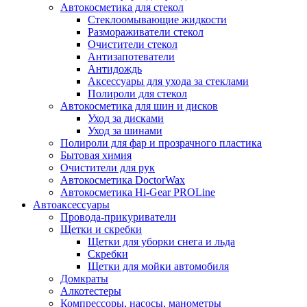
Автокосметика для стекол
Стеклоомывающие жидкости
Размораживатели стекол
Очистители стекол
Антизапотеватели
Антидождь
Аксессуары для ухода за стеклами
Полироли для стекол
Автокосметика для шин и дисков
Уход за дисками
Уход за шинами
Полироли для фар и прозрачного пластика
Бытовая химия
Очистители для рук
Автокосметика DoctorWax
Автокосметика Hi-Gear PROLine
Автоаксессуары
Провода-прикуриватели
Щетки и скребки
Щетки для уборки снега и льда
Скребки
Щетки для мойки автомобиля
Домкраты
Алкотестеры
Компрессоры, насосы, манометры