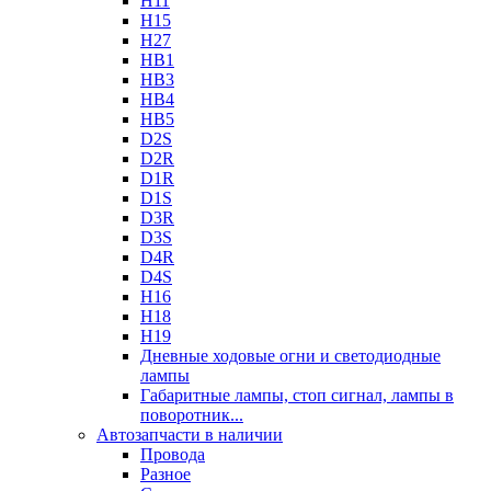
H11
H15
H27
HB1
HB3
HB4
HB5
D2S
D2R
D1R
D1S
D3R
D3S
D4R
D4S
H16
H18
H19
Дневные ходовые огни и светодиодные
лампы
Габаритные лампы, стоп сигнал, лампы в
поворотник...
Автозапчасти в наличии
Провода
Разное