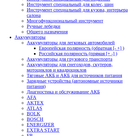
Инструмент специальный для колес, шин
Инструмент специальный для кузова, интерьера
салона
Многофункциональный инструмент
Ручные лебедки
Общего назначения
Аккумуляторы
Аккумуляторы для легковых автомобилей
Европейская полярность (обратная [- +] )
Российская полярность (прямая [+ -] )
Аккумуляторы для грузового транспорта
Аккумуляторы для снегоходов, скутеров,
мотоциклов и квадроциклов
Тяговые АКБ и АКБ для источников питания
Зарядные устройства (автономные источники
питания)
Диагностика и обслуживание АКБ
AFA
AKTEX
ATLAS
BOLK
BOSCH
ENERGIZER
EXTRA START
FB