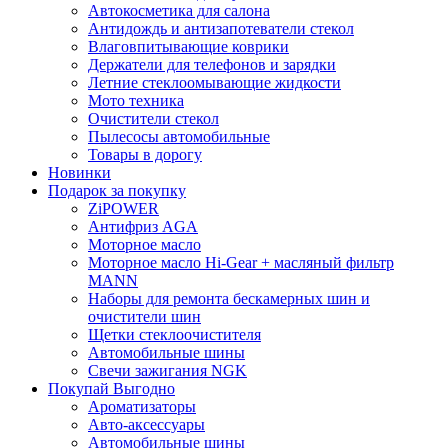
Автокосметика для салона
Антидождь и антизапотеватели стекол
Влаговпитывающие коврики
Держатели для телефонов и зарядки
Летние стеклоомывающие жидкости
Мото техника
Очистители стекол
Пылесосы автомобильные
Товары в дорогу
Новинки
Подарок за покупку
ZiPOWER
Антифриз AGA
Моторное масло
Моторное масло Hi-Gear + масляный фильтр
MANN
Наборы для ремонта бескамерных шин и
очистители шин
Щетки стеклоочистителя
Автомобильные шины
Свечи зажигания NGK
Покупай Выгодно
Ароматизаторы
Авто-аксессуары
Автомобильные шины