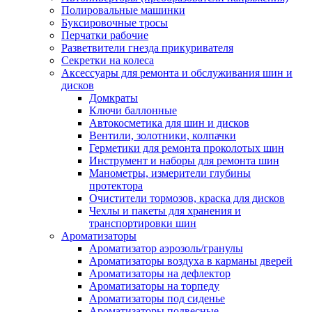
Полировальные машинки
Буксировочные тросы
Перчатки рабочие
Разветвители гнезда прикуривателя
Секретки на колеса
Аксессуары для ремонта и обслуживания ‎шин и
дисков
Домкраты
Ключи баллонные
Автокосметика для шин и дисков
Вентили, золотники, колпачки
Герметики для ремонта проколотых шин
Инструмент и наборы для ремонта шин
Манометры, измерители глубины
протектора
Очистители тормозов, краска для дисков
Чехлы и пакеты для хранения и
транспортировки шин
Ароматизаторы
Ароматизатор аэрозоль/гранулы
Ароматизаторы воздуха в карманы дверей
Ароматизаторы на дефлектор
Ароматизаторы на торпеду
Ароматизаторы под сиденье
Ароматизаторы подвесные