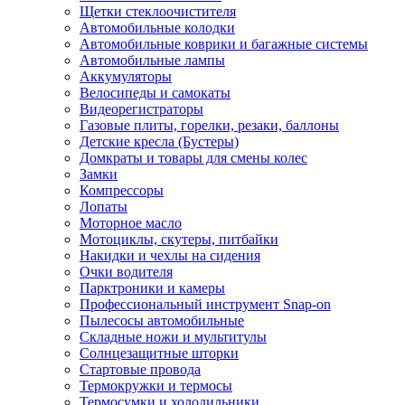
Щетки стеклоочистителя
Автомобильные колодки
Автомобильные коврики и багажные системы
Автомобильные лампы
Аккумуляторы
Велосипеды и самокаты
Видеорегистраторы
Газовые плиты, горелки, резаки, баллоны
Детские кресла (Бустеры)
Домкраты и товары для смены колес
Замки
Компрессоры
Лопаты
Моторное масло
Мотоциклы, скутеры, питбайки
Накидки и чехлы на сидения
Очки водителя
Парктроники и камеры
Профессиональный инструмент Snap-on
Пылесосы автомобильные
Складные ножи и мультитулы
Солнцезащитные шторки
Стартовые провода
Термокружки и термосы
Термосумки и холодильники