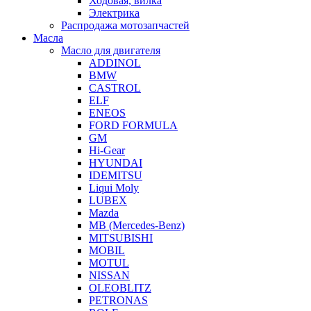
Ходовая, вилка
Электрика
Распродажа мотозапчастей
Масла
Масло для двигателя
ADDINOL
BMW
CASTROL
ELF
ENEOS
FORD FORMULA
GM
Hi-Gear
HYUNDAI
IDEMITSU
Liqui Moly
LUBEX
Mazda
MB (Mercedes-Вenz)
MITSUBISHI
MOBIL
MOTUL
NISSAN
OLEOBLITZ
PETRONAS