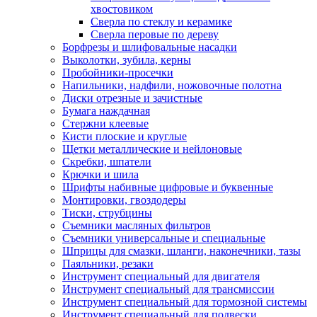
хвостовиком
Сверла по стеклу и керамике
Сверла перовые по дереву
Борфрезы и шлифовальные насадки
Выколотки, зубила, керны
Пробойники-просечки
Напильники, надфили, ножовочные полотна
Диски отрезные и зачистные
Бумага наждачная
Стержни клеевые
Кисти плоские и круглые
Щетки металлические и нейлоновые
Скребки, шпатели
Крючки и шила
Шрифты набивные цифровые и буквенные
Монтировки, гвоздодеры
Тиски, струбцины
Съемники масляных фильтров
Съемники универсальные и специальные
Шприцы для смазки, шланги, наконечники, тазы
Паяльники, резаки
Инструмент специальный для двигателя
Инструмент специальный для трансмиссии
Инструмент специальный для тормозной системы
Инструмент специальный для подвески