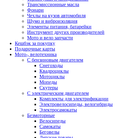
Трансмиссионные масла
Фонари
Чехлы на кузов автомобиля
Шумо и виброизоляция
Элементы питания, батарейки
Инструмент других производителей
Мото и вело запчасти
Кешбэк за покупку
Подарочные карты
Мото-, велотехника
С бензиновым двигателем
Снегоходы
Квадроциклы
Мотоциклы
Мопеды
Скутеры
С электрическим двигателем
Комплекты для электрификации
Электровелосипеды, велогибриды
Электросамокаты
Безмоторные
Велосипеды
Самокаты
Беговелы
Детские товары