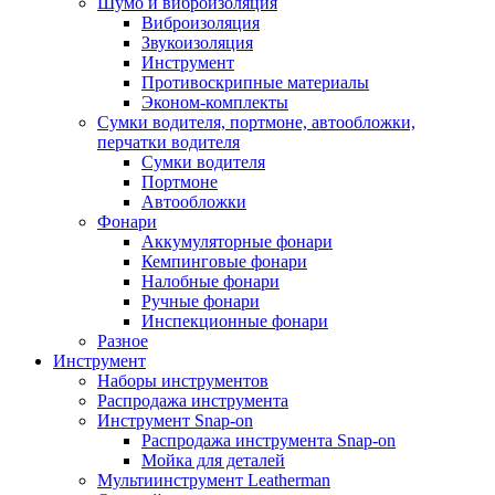
Шумо и виброизоляция
Виброизоляция
Звукоизоляция
Инструмент
Противоскрипные материалы
Эконом-комплекты
Сумки водителя, портмоне, автообложки,
перчатки водителя
Cумки водителя
Портмоне
Автообложки
Фонари
Аккумуляторные фонари
Кемпинговые фонари
Налобные фонари
Ручные фонари
Инспекционные фонари
Разное
Инструмент
Наборы инструментов
Распродажа инструмента
Инструмент Snap-on
Распродажа инструмента Snap-on
Мойка для деталей
Мультиинструмент Leatherman