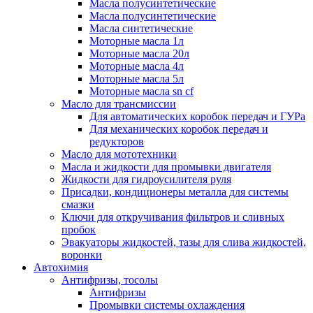
Масла полусинтетические
Масла полусинтетические
Масла синтетические
Моторные масла 1л
Моторные масла 20л
Моторные масла 4л
Моторные масла 5л
Моторные масла sn cf
Масло для трансмиссии
Для автоматических коробок передач и ГУРа
Для механических коробок передач и
редукторов
Масло для мототехники
Масла и жидкости для промывки двигателя
Жидкости для гидроусилителя руля
Присадки, кондиционеры металла для системы
смазки
Ключи для откручивания фильтров и сливных
пробок
Эвакуаторы жидкостей, тазы для слива жидкостей,
воронки
Автохимия
Антифризы, тосолы
Антифризы
Промывки системы охлаждения