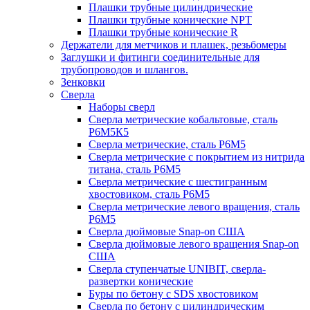
Плашки трубные цилиндрические
Плашки трубные конические NPT
Плашки трубные конические R
Держатели для метчиков и плашек, резьбомеры
Заглушки и фитинги соединительные для
трубопроводов и шлангов.
Зенковки
Сверла
Наборы сверл
Сверла метрические кобальтовые, сталь
Р6М5К5
Сверла метрические, сталь Р6М5
Сверла метрические с покрытием из нитрида
титана, сталь Р6М5
Сверла метрические с шестигранным
хвостовиком, сталь Р6М5
Сверла метрические левого вращения, сталь
Р6М5
Сверла дюймовые Snap-on США
Сверла дюймовые левого вращения Snap-on
США
Сверла ступенчатые UNIBIT, сверла-
развертки конические
Буры по бетону с SDS хвостовиком
Сверла по бетону с цилиндрическим