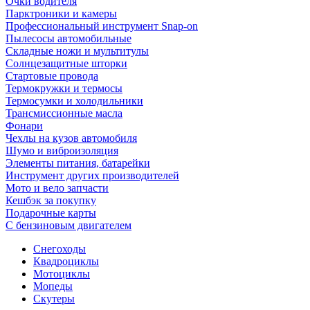
Очки водителя
Парктроники и камеры
Профессиональный инструмент Snap-on
Пылесосы автомобильные
Складные ножи и мультитулы
Солнцезащитные шторки
Стартовые провода
Термокружки и термосы
Термосумки и холодильники
Трансмиссионные масла
Фонари
Чехлы на кузов автомобиля
Шумо и виброизоляция
Элементы питания, батарейки
Инструмент других производителей
Мото и вело запчасти
Кешбэк за покупку
Подарочные карты
С бензиновым двигателем
Снегоходы
Квадроциклы
Мотоциклы
Мопеды
Скутеры