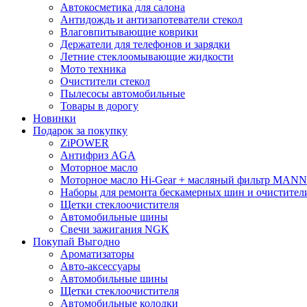
Автокосметика для салона
Антидождь и антизапотеватели стекол
Влаговпитывающие коврики
Держатели для телефонов и зарядки
Летние стеклоомывающие жидкости
Мото техника
Очистители стекол
Пылесосы автомобильные
Товары в дорогу
Новинки
Подарок за покупку
ZiPOWER
Антифриз AGA
Моторное масло
Моторное масло Hi-Gear + масляный фильтр MANN
Наборы для ремонта бескамерных шин и очистител
Щетки стеклоочистителя
Автомобильные шины
Свечи зажигания NGK
Покупай Выгодно
Ароматизаторы
Авто-аксессуары
Автомобильные шины
Щетки стеклоочистителя
Автомобильные колодки