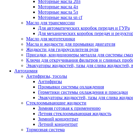
Моторные масла 20л
Моторные масла 4л
Моторные масла 5л
Моторные масла sn cf
Масло для трансмиссии
Для автоматических коробок передач и ГУРа
Для механических коробок передач и редукто
Масло для мототехники
Масла и жидкости для промывки двигателя
Жидкости для гидроусилителя руля
Присадки, кондиционеры металла для системы сма
Ключи для откручивания фильтров и сливных проб
Эвакуаторы жидкостей, тазы для слива жидкостей, 
Автохимия
Антифризы, тосолы
Антифризы
Промывки системы охлаждения
Герметики системы охлаждения и присадки
Эвакуаторы жидкостей, тазы для слива жидко
Стеклоомывающие жидкости
Зимняя готовая к применению
Летняя стеклоомывающая жидкость
Зимний концентрат
Летний концентрат
Тормозная система