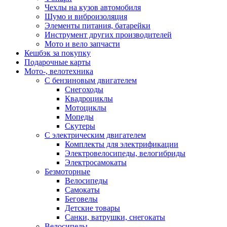
Чехлы на кузов автомобиля
Шумо и виброизоляция
Элементы питания, батарейки
Инструмент других производителей
Мото и вело запчасти
Кешбэк за покупку
Подарочные карты
Мото-, велотехника
С бензиновым двигателем
Снегоходы
Квадроциклы
Мотоциклы
Мопеды
Скутеры
С электрическим двигателем
Комплекты для электрификации
Электровелосипеды, велогибриды
Электросамокаты
Безмоторные
Велосипеды
Самокаты
Беговелы
Детские товары
Санки, ватрушки, снегокаты
Велосипеды