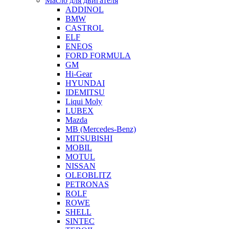
Масло для двигателя
ADDINOL
BMW
CASTROL
ELF
ENEOS
FORD FORMULA
GM
Hi-Gear
HYUNDAI
IDEMITSU
Liqui Moly
LUBEX
Mazda
MB (Mercedes-Вenz)
MITSUBISHI
MOBIL
MOTUL
NISSAN
OLEOBLITZ
PETRONAS
ROLF
ROWE
SHELL
SINTEC