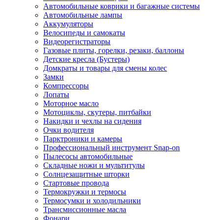
Автомобильные коврики и багажные системы
Автомобильные лампы
Аккумуляторы
Велосипеды и самокаты
Видеорегистраторы
Газовые плиты, горелки, резаки, баллоны
Детские кресла (Бустеры)
Домкраты и товары для смены колес
Замки
Компрессоры
Лопаты
Моторное масло
Мотоциклы, скутеры, питбайки
Накидки и чехлы на сидения
Очки водителя
Парктроники и камеры
Профессиональный инструмент Snap-on
Пылесосы автомобильные
Складные ножи и мультитулы
Солнцезащитные шторки
Стартовые провода
Термокружки и термосы
Термосумки и холодильники
Трансмиссионные масла
Фонари