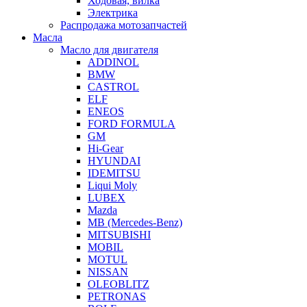
Ходовая, вилка
Электрика
Распродажа мотозапчастей
Масла
Масло для двигателя
ADDINOL
BMW
CASTROL
ELF
ENEOS
FORD FORMULA
GM
Hi-Gear
HYUNDAI
IDEMITSU
Liqui Moly
LUBEX
Mazda
MB (Mercedes-Вenz)
MITSUBISHI
MOBIL
MOTUL
NISSAN
OLEOBLITZ
PETRONAS