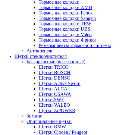
Тормозные колодки
Тормозные колодки AMD
Тормозные колодки Fenox
Тормозные колодки Sangsin
Тормозные колодки TRW
Тормозные колодки UBS
Тормозные колодки Valeo
Тормозные колодки Фрикса
Ремкомплекты тормозной системы
Автокрепеж
Щетки стеклоочистителя
Бескаркасные (всесезонные)
Щетки TRICO
Щетки BOSCH
Щетки DENSO
Щетки Active Sword
Щетки ALCA
Щетки OSAWA
Щетки SWF
Щетки VALEO
Щетки ZiPOWER
Зимние
Оригинальные щетки
Щетки BMW
Щетки Citroen / Peugeot