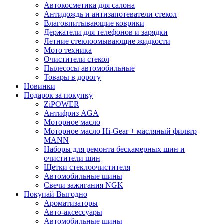
Автокосметика для салона
Антидождь и антизапотеватели стекол
Влаговпитывающие коврики
Держатели для телефонов и зарядки
Летние стеклоомывающие жидкости
Мото техника
Очистители стекол
Пылесосы автомобильные
Товары в дорогу
Новинки
Подарок за покупку
ZiPOWER
Антифриз AGA
Моторное масло
Моторное масло Hi-Gear + масляный фильтр
MANN
Наборы для ремонта бескамерных шин и
очистители шин
Щетки стеклоочистителя
Автомобильные шины
Свечи зажигания NGK
Покупай Выгодно
Ароматизаторы
Авто-аксессуары
Автомобильные шины