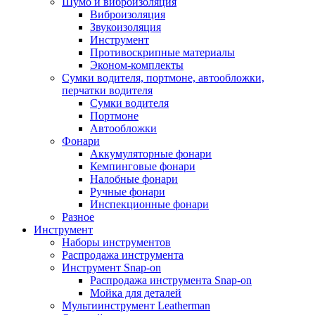
Шумо и виброизоляция
Виброизоляция
Звукоизоляция
Инструмент
Противоскрипные материалы
Эконом-комплекты
Сумки водителя, портмоне, автообложки,
перчатки водителя
Cумки водителя
Портмоне
Автообложки
Фонари
Аккумуляторные фонари
Кемпинговые фонари
Налобные фонари
Ручные фонари
Инспекционные фонари
Разное
Инструмент
Наборы инструментов
Распродажа инструмента
Инструмент Snap-on
Распродажа инструмента Snap-on
Мойка для деталей
Мультиинструмент Leatherman