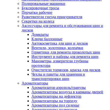
Полировальные машинки
Буксировочные тросы
Перчатки рабочие
Разветвители гнезда прикуривателя
Секретки на колеса
Аксессуары для ремонта и обслуживания ‎шин и
дисков
Домкраты
Ключи баллонные
Автокосметика для шин и дисков
Вентили, золотники, колпачки
Герметики для ремонта проколотых шин
Инструмент и наборы для ремонта шин
Манометры, измерители глубины
протектора
Очистители тормозов, краска для дисков
Чехлы и пакеты для хранения и
транспортировки шин
Ароматизаторы
Ароматизатор аэрозоль/гранулы
Ароматизаторы воздуха в карманы дверей
Ароматизаторы на дефлектор
Ароматизаторы на торпеду
Ароматизаторы под сиденье
Ароматизаторы подвесные