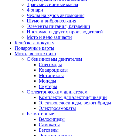
Трансмиссионные масла
Фонари
Чехлы на кузов автомобиля
Шумо и виброизоляция
Элементы питания, батарейки
Инструмент других производителей
Мото и вело запчасти
Кешбэк за покупку
Подарочные карты
Мото-, велотехника
С бензиновым двигателем
Снегоходы
Квадроциклы
Мотоциклы
Мопеды
Скутеры
С электрическим двигателем
Комплекты для электрификации
Электровелосипеды, велогибриды
Электросамокаты
Безмоторные
Велосипеды
Самокаты
Беговелы
Детские товары