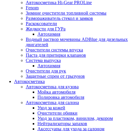
Автокосметика Hi-Gear PROLine
Fenom
Зимние очистители топливной системы
Размораживатель стекол и замков
Раскоксователи
Жидкости для ГУРа
Автохимия
Водный раствор мочевины ADBlue для дизельных
двигателей
Очистители системы впуска
Паста для притирки клапанов
Система выпуска
Автохимия
Очистители для рук
Защитные спреи от грызунов
Автокосметика
Автокосметика для кузова
Мойка автомобиля
Полировка автомобиля
Автокосметика для салона
Уход за кожей
Очистители обивки
Уход за пластиком, винилом, декором
Нейтрализаторы запахов
Аксессуары для ухода за салоном