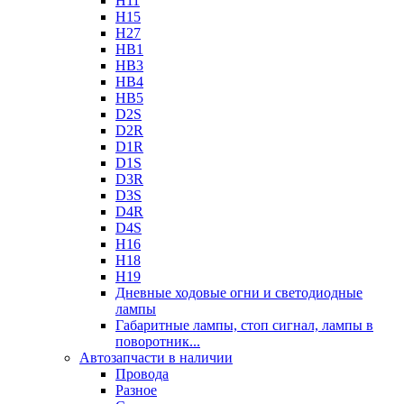
H11
H15
H27
HB1
HB3
HB4
HB5
D2S
D2R
D1R
D1S
D3R
D3S
D4R
D4S
H16
H18
H19
Дневные ходовые огни и светодиодные
лампы
Габаритные лампы, стоп сигнал, лампы в
поворотник...
Автозапчасти в наличии
Провода
Разное