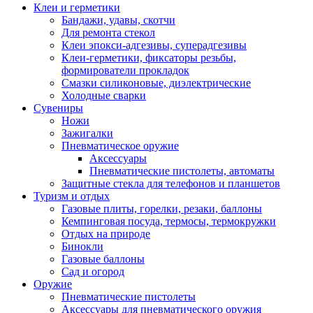
Клеи и герметики
Бандажи, удавы, скотчи
Для ремонта стекол
Клеи эпокси-адгезивы, суперадгезивы
Клеи-герметики, фиксаторы резьбы,
формирователи прокладок
Смазки силиконовые, диэлектрические
Холодные сварки
Сувениры
Ножи
Зажигалки
Пневматическое оружие
Аксессуары
Пневматические пистолеты, автоматы
Защитные стекла для телефонов и планшетов
Туризм и отдых
Газовые плиты, горелки, резаки, баллоны
Кемпинговая посуда, термосы, термокружки
Отдых на природе
Бинокли
Газовые баллоны
Сад и огород
Оружие
Пневматические пистолеты
Аксессуары для пневматического оружия