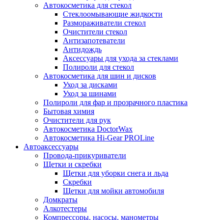
Автокосметика для стекол
Стеклоомывающие жидкости
Размораживатели стекол
Очистители стекол
Антизапотеватели
Антидождь
Аксессуары для ухода за стеклами
Полироли для стекол
Автокосметика для шин и дисков
Уход за дисками
Уход за шинами
Полироли для фар и прозрачного пластика
Бытовая химия
Очистители для рук
Автокосметика DoctorWax
Автокосметика Hi-Gear PROLine
Автоаксессуары
Провода-прикуриватели
Щетки и скребки
Щетки для уборки снега и льда
Скребки
Щетки для мойки автомобиля
Домкраты
Алкотестеры
Компрессоры, насосы, манометры