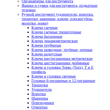
Органайзеры для инструмента
Ящики и сумки для инструмента, подкатные
тележки
Ручной инструмент (удлинители, воротки.
трещотки, шарниры, ключи, плоскогубцы,
молотки, ножи)
Ключи гаечные
Ключи гаечные трещоточные
Ключи баллонные
Ключи динамометрические
Ключи трубчатые
Ключи разводные, трубные, цепные
Ключи радиусные
Ключи шестигранники метрические
Ключи шестигранники дюймовые
Ключи и головки Торкс (Torx), Т и Е
профиль
Ключи и головки свечные
Головки 6-тигранные и 12-тигранные
Трещотки
Удлинители
Воротки
Шарниры
Переходники
Отвертки