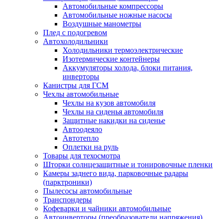
Автомобильные компрессоры
Автомобильные ножные насосы
Воздушные манометры
Плед с подогревом
Автохолодильники
Холодильники термоэлектрические
Изотермические контейнеры
Аккумуляторы холода, блоки питания,
инверторы
Канистры для ГСМ
Чехлы автомобильные
Чехлы на кузов автомобиля
Чехлы на сиденья автомобиля
Защитные накидки на сиденье
Автоодеяло
Автотепло
Оплетки на руль
Товары для техосмотра
Шторки солнцезащитные и тонировочные пленки
Камеры заднего вида, парковочные радары
(парктроники)
Пылесосы автомобильные
Транспондеры
Кофеварки и чайники автомобильные
Автоинверторы (преобразователи напряжения)