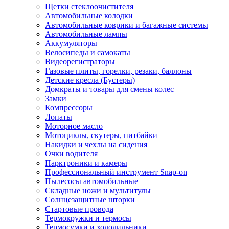
Щетки стеклоочистителя
Автомобильные колодки
Автомобильные коврики и багажные системы
Автомобильные лампы
Аккумуляторы
Велосипеды и самокаты
Видеорегистраторы
Газовые плиты, горелки, резаки, баллоны
Детские кресла (Бустеры)
Домкраты и товары для смены колес
Замки
Компрессоры
Лопаты
Моторное масло
Мотоциклы, скутеры, питбайки
Накидки и чехлы на сидения
Очки водителя
Парктроники и камеры
Профессиональный инструмент Snap-on
Пылесосы автомобильные
Складные ножи и мультитулы
Солнцезащитные шторки
Стартовые провода
Термокружки и термосы
Термосумки и холодильники