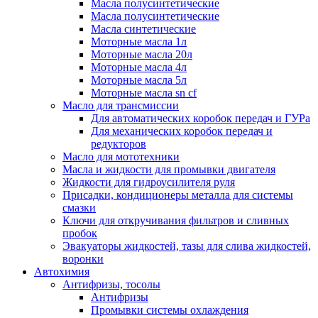
Масла полусинтетические
Масла полусинтетические
Масла синтетические
Моторные масла 1л
Моторные масла 20л
Моторные масла 4л
Моторные масла 5л
Моторные масла sn cf
Масло для трансмиссии
Для автоматических коробок передач и ГУРа
Для механических коробок передач и
редукторов
Масло для мототехники
Масла и жидкости для промывки двигателя
Жидкости для гидроусилителя руля
Присадки, кондиционеры металла для системы
смазки
Ключи для откручивания фильтров и сливных
пробок
Эвакуаторы жидкостей, тазы для слива жидкостей,
воронки
Автохимия
Антифризы, тосолы
Антифризы
Промывки системы охлаждения