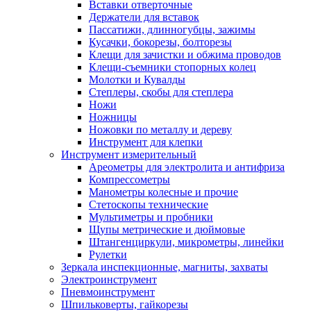
Вставки отверточные
Держатели для вставок
Пассатижи, длинногубцы, зажимы
Кусачки, бокорезы, болторезы
Клещи для зачистки и обжима проводов
Клещи-съемники стопорных колец
Молотки и Кувалды
Степлеры, скобы для степлера
Ножи
Ножницы
Ножовки по металлу и дереву
Инструмент для клепки
Инструмент измерительный
Ареометры для электролита и антифриза
Компрессометры
Манометры колесные и прочие
Стетоскопы технические
Мультиметры и пробники
Щупы метрические и дюймовые
Штангенциркули, микрометры, линейки
Рулетки
Зеркала инспекционные, магниты, захваты
Электроинструмент
Пневмоинструмент
Шпильковерты, гайкорезы