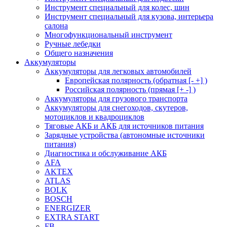
Инструмент специальный для колес, шин
Инструмент специальный для кузова, интерьера
салона
Многофункциональный инструмент
Ручные лебедки
Общего назначения
Аккумуляторы
Аккумуляторы для легковых автомобилей
Европейская полярность (обратная [- +] )
Российская полярность (прямая [+ -] )
Аккумуляторы для грузового транспорта
Аккумуляторы для снегоходов, скутеров,
мотоциклов и квадроциклов
Тяговые АКБ и АКБ для источников питания
Зарядные устройства (автономные источники
питания)
Диагностика и обслуживание АКБ
AFA
AKTEX
ATLAS
BOLK
BOSCH
ENERGIZER
EXTRA START
FB