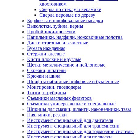
хвостовиком
Сверла по стеклу и керамике
Сверла перовые по дереву
Борфрезы и шлифовальные насадки
Выколотки, зубила, керны
Пробойники-просечки
Напильники, надфили, ножовочные полотна
Диски отрезные и зачистные
Бумага наждачная
Стержни клеевые
Кисти плоские и круглые
Щетки металлические и нейлоновые
Скребки, шпатели
Крючки и шила
Шрифты набивные цифровые и буквенные
Монтировки, гвоздодеры
Тиски, струбцины
Съемники масляных фильтров
Съемники универсальные и специальные
Шприцы для смазки, шланги, наконечники, тазы
Паяльники, резаки
Инструмент специальный для двигателя
Инструмент специальный для трансмиссии
Инструмент специальный для тормозной системы
Инструмент специальный для подвески