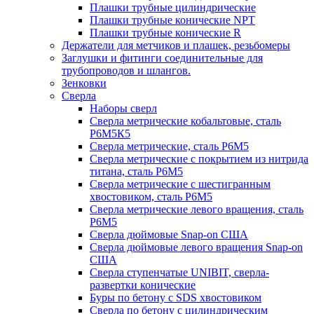
Плашки трубные цилиндрические
Плашки трубные конические NPT
Плашки трубные конические R
Держатели для метчиков и плашек, резьбомеры
Заглушки и фитинги соединительные для
трубопроводов и шлангов.
Зенковки
Сверла
Наборы сверл
Сверла метрические кобальтовые, сталь
Р6М5К5
Сверла метрические, сталь Р6М5
Сверла метрические с покрытием из нитрида
титана, сталь Р6М5
Сверла метрические с шестигранным
хвостовиком, сталь Р6М5
Сверла метрические левого вращения, сталь
Р6М5
Сверла дюймовые Snap-on США
Сверла дюймовые левого вращения Snap-on
США
Сверла ступенчатые UNIBIT, сверла-
развертки конические
Буры по бетону с SDS хвостовиком
Сверла по бетону с цилиндрическим