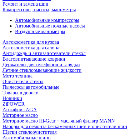
Ремонт и замена шин
Компрессоры, насосы, манометры
Автомобильные компрессоры
Автомобильные ножные насосы
Воздушные манометры
Автокосметика для кузова
Автокосметика для салона
Антидождь и антизапотеватели стекол
Влаговпитывающие коврики
Держатели для телефонов и зарядки
Летние стеклоомывающие жидкости
Мото техника
Очистители стекол
Пылесосы автомобильные
Товары в дорогу
Новинки
ZiPOWER
Антифриз AGA
Моторное масло
Моторное масло Hi-Gear + масляный фильтр MANN
Наборы для ремонта бескамерных шин и очистители шин
Щетки стеклоочистителя
Автомобильные шины