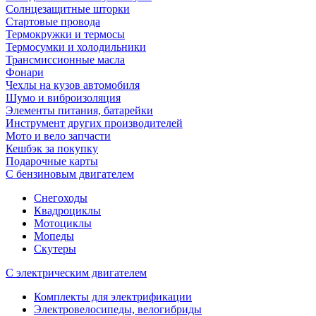
Солнцезащитные шторки
Стартовые провода
Термокружки и термосы
Термосумки и холодильники
Трансмиссионные масла
Фонари
Чехлы на кузов автомобиля
Шумо и виброизоляция
Элементы питания, батарейки
Инструмент других производителей
Мото и вело запчасти
Кешбэк за покупку
Подарочные карты
С бензиновым двигателем
Снегоходы
Квадроциклы
Мотоциклы
Мопеды
Скутеры
С электрическим двигателем
Комплекты для электрификации
Электровелосипеды, велогибриды