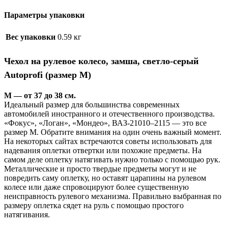
Параметры упаковки
Вес упаковки
0.59 кг
Чехол на рулевое колесо, замша, светло-серый
Autoprofi (размер М)
M — от 37 до 38 см.
Идеальный размер для большинства ‎современных
автомобилей иностранного и отечественного ‎производства.
«Фокус», «Логан», «Мондео», ВАЗ-21010–2115 — ‎это все
размер М.‎ Обратите внимания на один очень важный момент.
На некоторых ‎сайтах встречаются советы использовать для
надевания оплетки ‎отвертки или похожие предметы. На
самом деле оплетку натягивать ‎нужно только с помощью рук.
Металлические и просто твердые ‎предметы могут и не
повредить саму оплетку, но оставят царапины на ‎рулевом
колесе или даже спровоцируют более существенную
‎неисправность рулевого механизма. Правильно выбранная по
размеру ‎оплетка сядет на руль с помощью простого
натягивания.‎