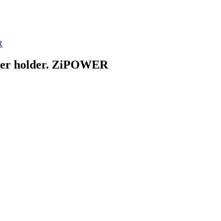
R
her holder. ZiPOWER