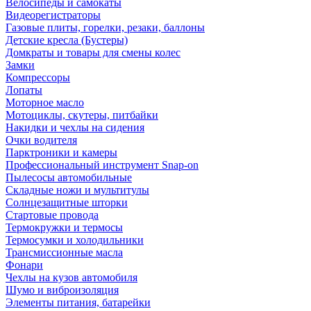
Велосипеды и самокаты
Видеорегистраторы
Газовые плиты, горелки, резаки, баллоны
Детские кресла (Бустеры)
Домкраты и товары для смены колес
Замки
Компрессоры
Лопаты
Моторное масло
Мотоциклы, скутеры, питбайки
Накидки и чехлы на сидения
Очки водителя
Парктроники и камеры
Профессиональный инструмент Snap-on
Пылесосы автомобильные
Складные ножи и мультитулы
Солнцезащитные шторки
Стартовые провода
Термокружки и термосы
Термосумки и холодильники
Трансмиссионные масла
Фонари
Чехлы на кузов автомобиля
Шумо и виброизоляция
Элементы питания, батарейки