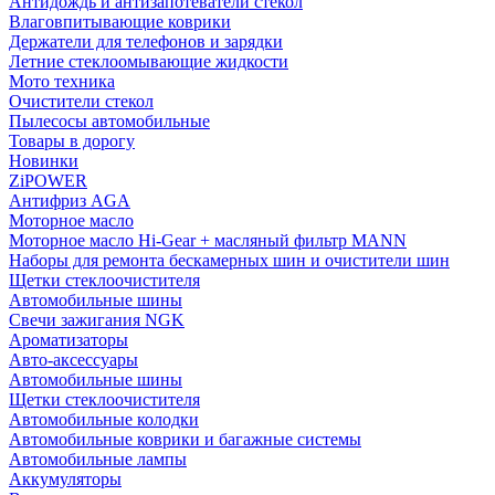
Антидождь и антизапотеватели стекол
Влаговпитывающие коврики
Держатели для телефонов и зарядки
Летние стеклоомывающие жидкости
Мото техника
Очистители стекол
Пылесосы автомобильные
Товары в дорогу
Новинки
ZiPOWER
Антифриз AGA
Моторное масло
Моторное масло Hi-Gear + масляный фильтр MANN
Наборы для ремонта бескамерных шин и очистители шин
Щетки стеклоочистителя
Автомобильные шины
Свечи зажигания NGK
Ароматизаторы
Авто-аксессуары
Автомобильные шины
Щетки стеклоочистителя
Автомобильные колодки
Автомобильные коврики и багажные системы
Автомобильные лампы
Аккумуляторы