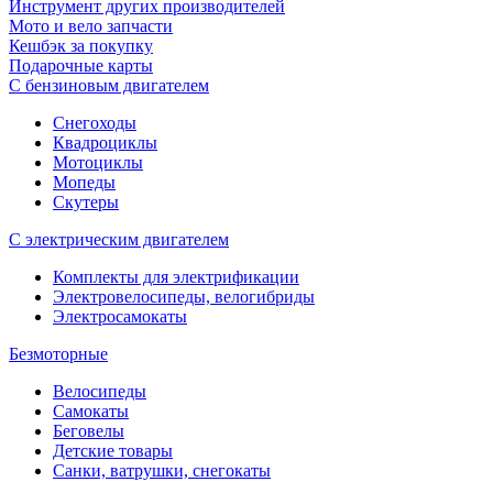
Инструмент других производителей
Мото и вело запчасти
Кешбэк за покупку
Подарочные карты
С бензиновым двигателем
Снегоходы
Квадроциклы
Мотоциклы
Мопеды
Скутеры
С электрическим двигателем
Комплекты для электрификации
Электровелосипеды, велогибриды
Электросамокаты
Безмоторные
Велосипеды
Самокаты
Беговелы
Детские товары
Санки, ватрушки, снегокаты