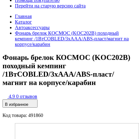
Помощь покупателю
Перейти на старую версию сайта
Главная
Каталог
Автоаксессуары
Фонарь брелок КОСМОС (KOC202B) походный
кемпинг /1ВтCOBLED/3xAAA/ABS-пласт/магнит на
корпусе/карабин
Фонарь брелок КОСМОС (KOC202B)
походный кемпинг
/1ВтCOBLED/3xAAA/ABS-пласт/
магнит на корпусе/карабин
4.9
0 отзывов
В избранное
Код товара: 491860