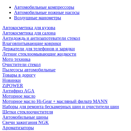
Автомобильные компрессоры
Автомобильные ножные насосы
Воздушные манометры
Автокосметика для кузова
Автокосметика для салона
Антидождь и антизапотеватели стекол
Влаговпитывающие коврики
Держатели для телефонов и зарядки
Летние стеклоомывающие жидкости
Мото техника
Очистители стекол
Пылесосы автомобильные
Товары в дорогу
Новинки
ZiPOWER
Антифриз AGA
Моторное масло
Моторное масло Hi-Gear + масляный фильтр MANN
Наборы для ремонта бескамерных шин и очистители шин
Щетки стеклоочистителя
Автомобильные шины
Свечи зажигания NGK
Ароматизаторы