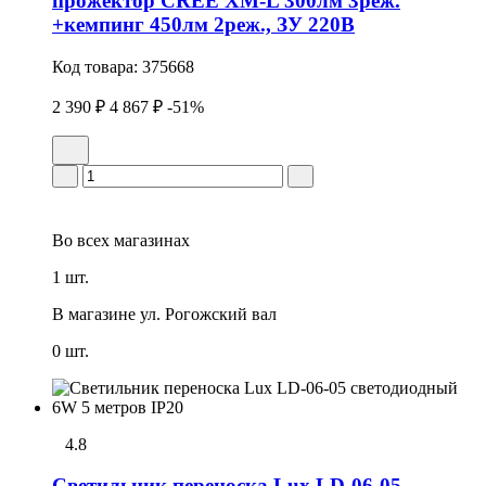
прожектор CREE XM-L 300лм 3реж.
+кемпинг 450лм 2реж., ЗУ 220В
Код товара:
375668
2 390 ₽
4 867 ₽
-51%
Во всех
магазинах
1 шт.
В магазине
ул. Рогожский вал
0 шт.
4.8
Светильник переноска Lux LD-06-05