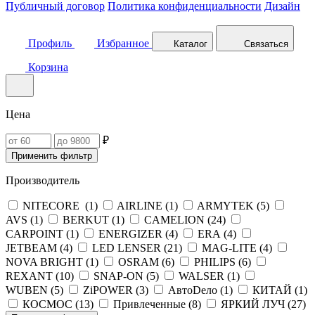
Публичный договор
Политика конфиденциальности
Дизайн
Профиль
Избранное
Каталог
Связаться
Корзина
Цена
₽
Применить фильтр
Производитель
NITECORE (
1
)
AIRLINE (
1
)
ARMYTEK (
5
)
AVS (
1
)
BERKUT (
1
)
CAMELION (
24
)
CARPOINT (
1
)
ENERGIZER (
4
)
ERA (
4
)
JETBEAM (
4
)
LED LENSER (
21
)
MAG-LITE (
4
)
NOVA BRIGHT (
1
)
OSRAM (
6
)
PHILIPS (
6
)
REXANT (
10
)
SNAP-ON (
5
)
WALSER (
1
)
WUBEN (
5
)
ZiPOWER (
3
)
АвтоDело (
1
)
КИТАЙ (
1
)
КОСМОС (
13
)
Привлеченные (
8
)
ЯРКИЙ ЛУЧ (
27
)