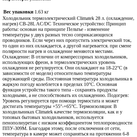
Вес упаковки
1.63 кг
Холодильник термоэлектрический Climatek 28 л. (охлаждение,
нагрев) CB-28L AC/DC Техническое устройство: Принцип
работы: основан на принципе Пельтье - изменение
температуры у двух разных тесно соприкасающихся
проводников. Если через них пропустить электрический ток,
то один из них охлаждается, а другой нагревается. при смене
полярности нагрев и охлаждение меняются местами.
Охлаждение: В отличии от компрессорных холодильников,
использующих фреон, в термоэлектрических уровень
охлаждения не регулируется. Они охлаждают на 18-22°С (в
зависимости от модели) относительно температуры
окружающей среды. Постоянная температура холодильника в
жаркую погоду колеблется в пределах 10°С. Основная
функция устройства такого типа - сохранять продукты
холодными, а не способствовать их охлаждению. Подогрев:
Уровень регулируется при помощи термостата и может
достигать температуры +55°-+65°С. Термоизоляция: В
холодильниках Climatek качестве термоизоляции, как и у
топовых бытовых холодильников, используется
пенополиуретан с низким коэффициентом теплопроводности
ППУ-309М. Благодаря этому, после отключения от сети,
температура в камере может сохраняться на протяжении 6-8