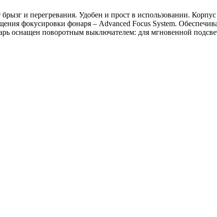
рызг и перегревания. Удобен и ‎прост в использовании. Корпус
ещения фокусировки фонаря – Advanced Focus ‎System. Обеспечи
арь оснащен поворотным выключателем: для ‎мгновенной подсвет