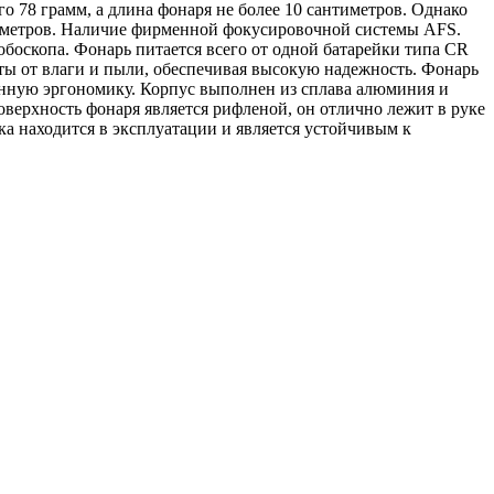
о 78 грамм, а длина фонаря не более 10 сантиметров. Однако
46 метров.‎ Наличие фирменной фокусировочной системы AFS.
обоскопа. ‎Фонарь питается всего от одной батарейки типа CR
ы от влаги и ‎пыли, обеспечивая высокую надежность.‎ Фонарь
танную эргономику. Корпус выполнен из сплава алюминия ‎и
оверхность фонаря является рифленой, он отлично лежит ‎в руке
ока находится в эксплуатации и является устойчивым к