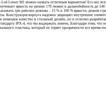
Led Lenser M1 можно назвать отличным вариантом!‎ Его вес всег
спечивает яркость на уровне 170 люмен и дальнобойность ‎до 1
льзовать три рабочих режима – 15 % и 100 % яркости, режим стр
боты. Конструкция корпуса надежно защищает внутренние элемент
ре немецкое качество и ‎стильный дизайн, но и отлично разрабо
ндарту IPX-4, что бы ‎выдержать ливень. Благодаря тому, что п
иального пластика, который ‎не теряет прозрачности все время п