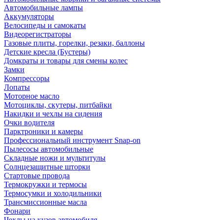
Автомобильные лампы
Аккумуляторы
Велосипеды и самокаты
Видеорегистраторы
Газовые плиты, горелки, резаки, баллоны
Детские кресла (Бустеры)
Домкраты и товары для смены колес
Замки
Компрессоры
Лопаты
Моторное масло
Мотоциклы, скутеры, питбайки
Накидки и чехлы на сидения
Очки водителя
Парктроники и камеры
Профессиональный инструмент Snap-on
Пылесосы автомобильные
Складные ножи и мультитулы
Солнцезащитные шторки
Стартовые провода
Термокружки и термосы
Термосумки и холодильники
Трансмиссионные масла
Фонари
Чехлы на кузов автомобиля