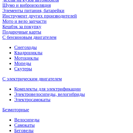
Шумо и виброизоляция
Элементы питания, батарейки
Инструмент других производителей
Мото и вело запчасти
Кешбэк за покупку
Подарочные карты
С бензиновым двигателем
Снегоходы
Квадроциклы
Мотоциклы
Мопеды
Скутеры
С электрическим двигателем
Комплекты для электрификации
Электровелосипеды, велогибриды
Электросамокаты
Безмоторные
Велосипеды
Самокаты
Беговелы