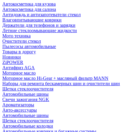
Автокосметика для кузова
Автокосметика для салона
Антидождь и антизапотеватели стекол
Влаговпитывающие коврики
Держатели для телефонов и зарядки
Летние стеклоомывающие жидкости
Мото техника
Очистители стекол
Пылесосы автомобильные
Товары в дорогу
Новинки
ZiPOWER
Антифриз AGA
Моторное масло
Моторное масло Hi-Gear + масляный фильтр MANN
Наборы для ремонта бескамерных шин и очистители шин
Щетки стеклоочистителя
Автомобильные шины
Свечи зажигания NGK
Ароматизаторы
Авто-аксессуары
Автомобильные шины
Щетки стеклоочистителя
Автомобильные колодки
Автомобильные коврики и багажные системы