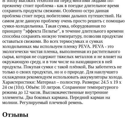
В эпоху высоких технологий перед многими людьми по-
прежнему стоит проблема - как в поездке ‎длительное время
сохранить продукты свежими. Особенно остро данная
проблема стоит перед ‎любителями дальних путешествий. На
самом деле данную проблему очень просто решить с ‎помощью
сумки-холодильника. Такая сумка, оборудованная по
принципу "эффекта Пельтье", в ‎течение длительного времени
способна сохранять низкую температуру, позволяя продуктам
‎оставаться свежими. Во всех термосумках и сумках
холодильниках мы используем пленку PEVA. PEVA - это
экологически ‎чистая пленка, выполненная из растительного
сырья, которая не содержит тяжелых металлов и не ‎влияет на
окружающую среду, и в том числе на находящиеся в ней
продукты. Покупая сумки с ‎такой плёнкой, Вы заботитесь не
только о своих продуктах, но и о природе. Для наилучшего
охлаждения рекомендуем использовать аккумуляторы холода.
Характеристики: Материал – полиэстер. Размеры: 24.5 x 19 x
24 см (10л). Объём: 10 литров. Сохранение температурного
режима до 12 часов. Высококачественные внутренние
эллементы. Два боковых кармана. Передний карман на
молнии. Регулируемый плечевой ремень.
Отзывы