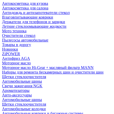
Автокосметика для кузова
Автокосметика для салона
Антидождь и антизапотеватели стекол
Влаговпитывающие коврики
Держатели для телефонов и зарядки
Летние стеклоомывающие жидкости
Мото техника
Очистители стекол
Пылесосы автомобильные
Товары в дорогу
Новинки
ZiPOWER
Антифриз AGA
Моторное масло
Моторное масло Hi-Gear + масляный фильтр MANN
Наборы для ремонта бескамерных шин и очистители шин
Щетки стеклоочистителя
Автомобильные шины
Свечи зажигания NGK
Ароматизаторы
Авто-аксессуары
Автомобильные шины
Щетки стеклоочистителя
Автомобильные колодки
Автомобильные коврики и багажные системы