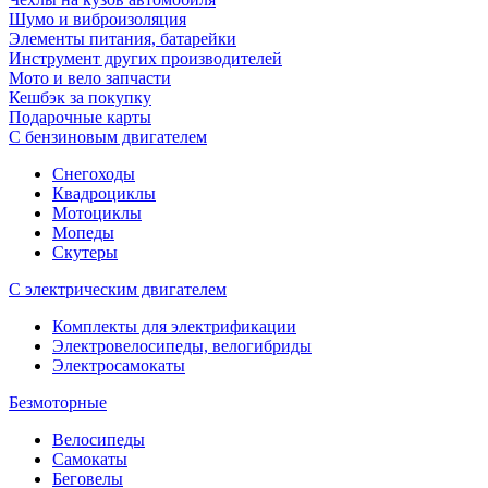
Шумо и виброизоляция
Элементы питания, батарейки
Инструмент других производителей
Мото и вело запчасти
Кешбэк за покупку
Подарочные карты
С бензиновым двигателем
Снегоходы
Квадроциклы
Мотоциклы
Мопеды
Скутеры
С электрическим двигателем
Комплекты для электрификации
Электровелосипеды, велогибриды
Электросамокаты
Безмоторные
Велосипеды
Самокаты
Беговелы