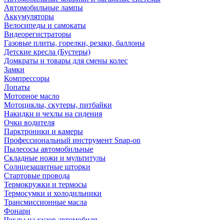
Автомобильные лампы
Аккумуляторы
Велосипеды и самокаты
Видеорегистраторы
Газовые плиты, горелки, резаки, баллоны
Детские кресла (Бустеры)
Домкраты и товары для смены колес
Замки
Компрессоры
Лопаты
Моторное масло
Мотоциклы, скутеры, питбайки
Накидки и чехлы на сидения
Очки водителя
Парктроники и камеры
Профессиональный инструмент Snap-on
Пылесосы автомобильные
Складные ножи и мультитулы
Солнцезащитные шторки
Стартовые провода
Термокружки и термосы
Термосумки и холодильники
Трансмиссионные масла
Фонари
Чехлы на кузов автомобиля