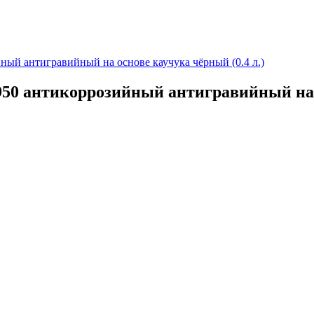
ый антигравийный на основе каучука чёрный (0.4 л.)
50 антикоррозийный антигравийный на о