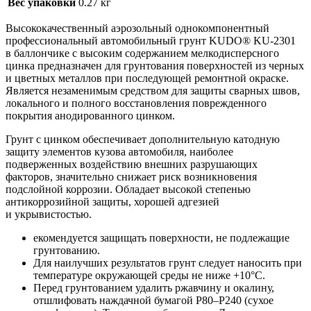
Вес упаковки
0.27 кг
Высококачественный аэрозольный однокомпонентный
профессиональный автомобильный грунт KUDO® KU-2301
в баллончике с высоким содержанием мелкодисперсного
цинка предназначен для грунтования поверхностей из черных
и цветных металлов при последующей ремонтной окраске.
Является незаменимым средством для защиты сварных швов,
локального и полного восстановления поврежденного
покрытия анодированного цинком.
Грунт с цинком обеспечивает дополнительную катодную
защиту элементов кузова автомобиля, наиболее
подверженных воздействию внешних разрушающих
факторов, значительно снижает риск возникновения
подслойной коррозии. Обладает высокой степенью
антикоррозийной защиты, хорошей адгезией
и укрывистостью.
екомендуется защищать поверхности, не подлежащие
грунтованию.
Для наилучших результатов грунт следует наносить при
температуре окружающей среды не ниже +10°С.
Перед грунтованием удалить ржавчину и окалину,
отшлифовать наждачной бумагой Р80–Р240 (сухое