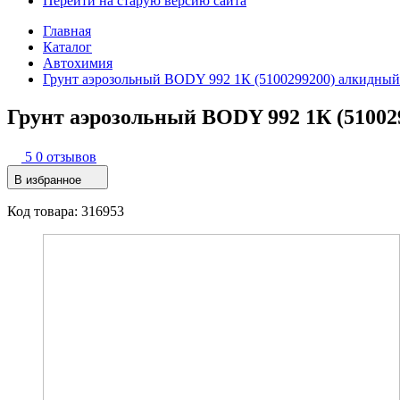
Перейти на старую версию сайта
Главная
Каталог
Автохимия
Грунт аэрозольный BODY 992 1К (5100299200) алкидный 
Грунт аэрозольный BODY 992 1К (510029
5
0 отзывов
В избранное
Код товара: 316953